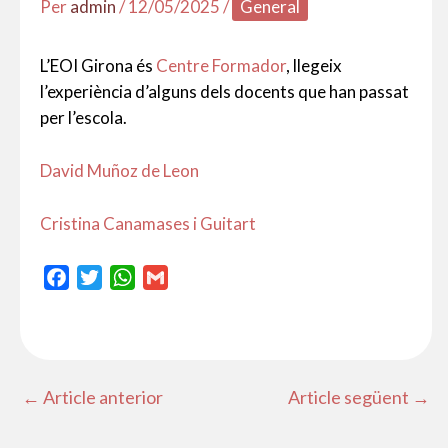
Per
admin
/
12/05/2025
/
General
L’EOI Girona és
Centre Formador
, llegeix
l’experiència
d’alguns dels docents que han passat
per l’escola.
David Muñoz de Leon
Cristina Canamases i Guitart
F
T
W
G
a
w
h
m
c
i
a
a
e
t
t
i
b
t
s
l
←
Article anterior
Article següent
→
o
e
A
o
r
p