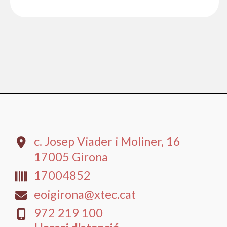
c. Josep Viader i Moliner, 16
17005 Girona
17004852
eoigirona@xtec.cat
​972 219 100