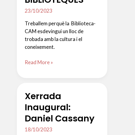
23/10/2023
Treballem perquè la Biblioteca-
CAM esdevingui un lloc de
trobada amb la cultura i el
coneixement.
24
Read More »
D’OCTUBRE:
DIA
INTERNACIONAL
Xerrada
DE
LES
Inaugural:
BIBLIOTEQUES
Daniel Cassany
18/10/2023