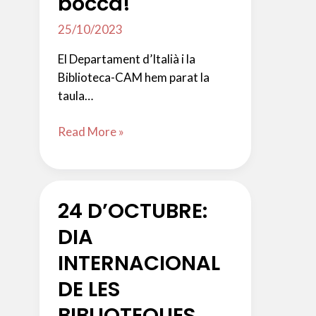
bocca!
25/10/2023
El Departament d’Italià i la
Biblioteca-CAM hem parat la
taula…
NOVEMBRE:
Read More »
Libri,
film
e
24 D’OCTUBRE:
ricette
che
DIA
faranno
INTERNACIONAL
venire
l’acquolina
DE LES
in
BIBLIOTEQUES
bocca!