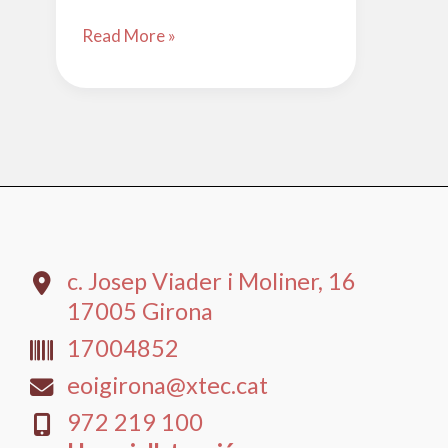
GRUPS
Read More »
DE
CONVERSA
I
LECTURA
c. Josep Viader i Moliner, 16
17005 Girona
17004852
eoigirona@xtec.cat
​972 219 100