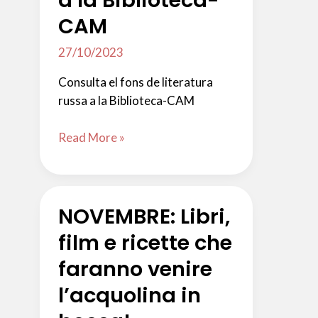
a la Biblioteca-
CAM
27/10/2023
Consulta el fons de literatura
russa a la Biblioteca-CAM
NOVETAT:
Read More »
Literatura
Russa
a
NOVEMBRE: Libri,
la
Biblioteca-
film e ricette che
CAM
faranno venire
l’acquolina in