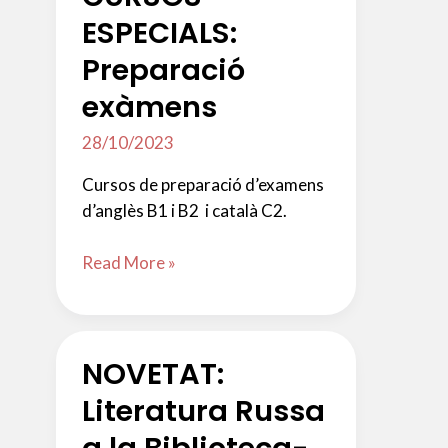
ESPECIALS:
Preparació
exàmens
28/10/2023
Cursos de preparació d’examens
d’anglès B1 i B2 i català C2.
CURSOS
Read More »
ESPECIALS:
Preparació
exàmens
NOVETAT:
Literatura Russa