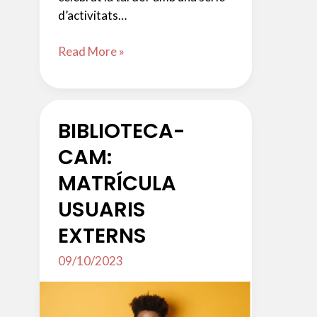
d’activitats…
Castanyada
Read More »
del
Departament
de
BIBLIOTECA-
Català
CAM:
MATRÍCULA
USUARIS
EXTERNS
09/10/2023