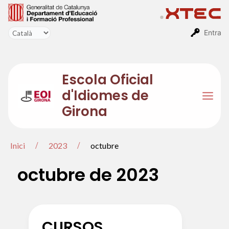
Vés
al
contingut
Entra
Escola Oficial
d'Idiomes de
Mai
Girona
Men
Inici
2023
octubre
octubre de 2023
CURSOS