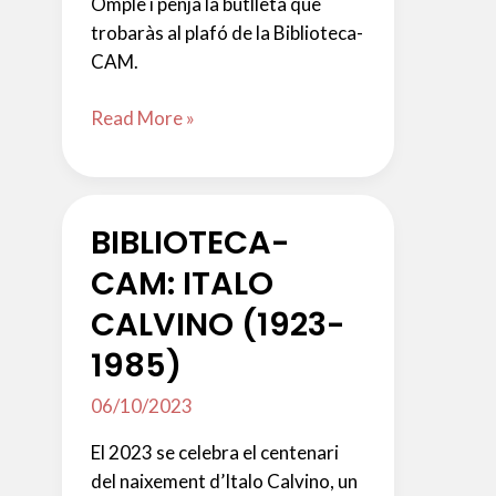
Omple i penja la butlleta que
trobaràs al plafó de la Biblioteca-
CAM.
TÀNDEMS
Read More »
O
INTERCANVI
LINGÜÍSTIC
BIBLIOTECA-
CAM: ITALO
CALVINO (1923-
1985)
06/10/2023
El 2023 se celebra el centenari
del naixement d’Italo Calvino, un