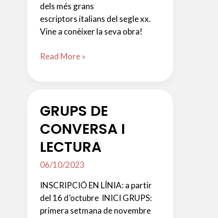
dels més grans
escriptors italians del segle xx.
Vine a conèixer la seva obra!
BIBLIOTECA-
Read More »
CAM:
ITALO
CALVINO
GRUPS DE
(1923-
1985)
CONVERSA I
LECTURA
06/10/2023
INSCRIPCIÓ EN LÍNIA: a partir
del 16 d’octubre INICI GRUPS:
primera setmana de novembre