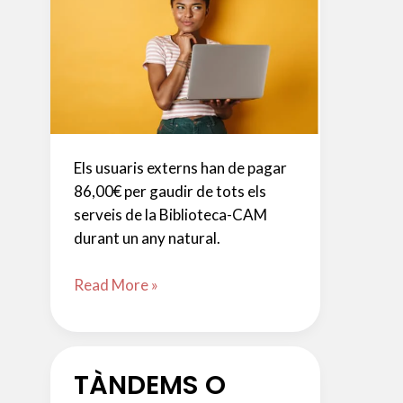
Els usuaris externs han de pagar
86,00€ per gaudir de tots els
serveis de la Biblioteca-CAM
durant un any natural.
BIBLIOTECA-
Read More »
CAM:
MATRÍCULA
USUARIS
TÀNDEMS O
EXTERNS