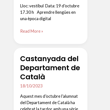
Lloc: vestíbul Data: 19 d’octubre
17.30 h Aprendre llengües en
una època digital
Xerrada
Read More »
Inaugural:
Daniel
Cassany
Castanyada del
Departament de
Català
18/10/2023
Aquest mes d’octubre l’alumnat
del Departament de Català ha
celebrat la tardor amb una sèrie