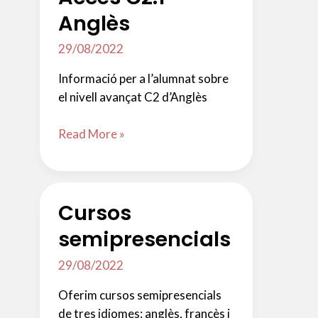
Anglès
29/08/2022
Informació per a l’alumnat sobre
el nivell avançat C2 d’Anglès
Accés
Read More »
C2.1
Anglès
Cursos
semipresencials
29/08/2022
Oferim cursos semipresencials
de tres idiomes: anglès, francès i