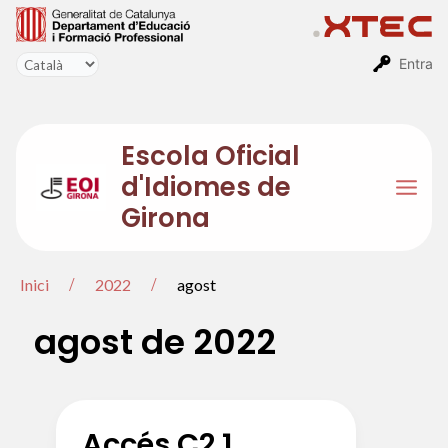
Vés
al
contingut
Entra
Escola Oficial
d'Idiomes de
Mai
Girona
Men
Inici
2022
agost
agost de 2022
Accés C2.1