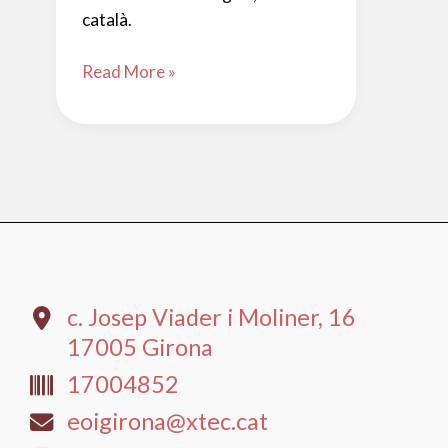
català.
Cursos
Read More »
semipresencials
c. Josep Viader i Moliner, 16
17005 Girona
17004852
eoigirona@xtec.cat