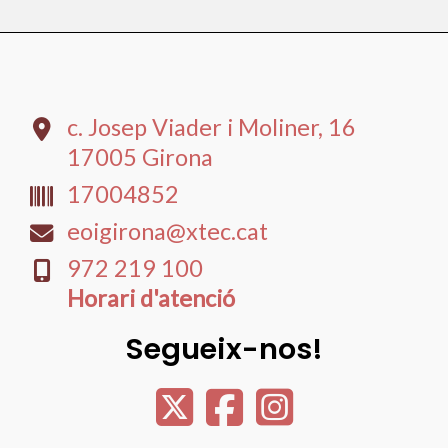
c. Josep Viader i Moliner, 16
17005 Girona
17004852
eoigirona@xtec.cat
​972 219 100
Horari d'atenció
Segueix-nos!