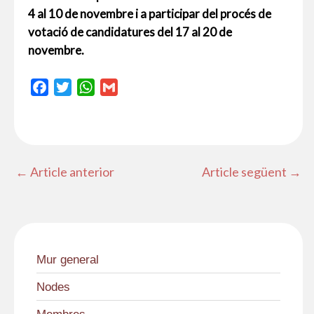
4 al 10 de novembre i a participar del procés de
votació de candidatures del 17 al 20 de
novembre.
F
T
W
G
a
w
h
m
c
i
a
a
e
t
t
i
b
t
s
l
←
Article anterior
Article següent
→
o
e
A
o
r
p
k
p
Mur general
Nodes