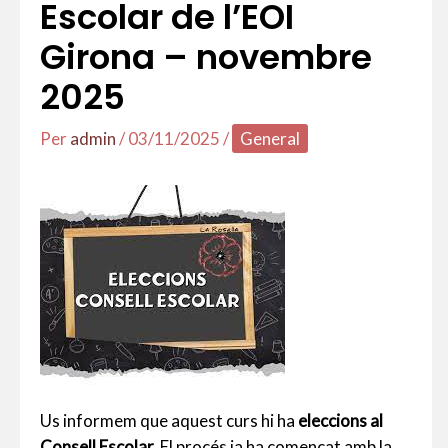
Escolar de l’EOI
Girona – novembre
2025
Per
admin
/
03/11/2025
/
General
Us informem que aquest curs hi ha
eleccions al
Consell Escolar.
El procés ja ha començat amb la