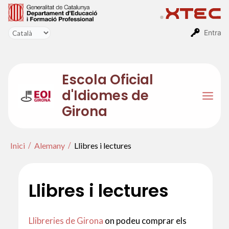
Vés
al
contingut
Entra
Escola Oficial
d'Idiomes de
Mai
Girona
Men
Inici
Alemany
Llibres i lectures
Llibres i lectures
Llibreries de Girona
on podeu comprar els