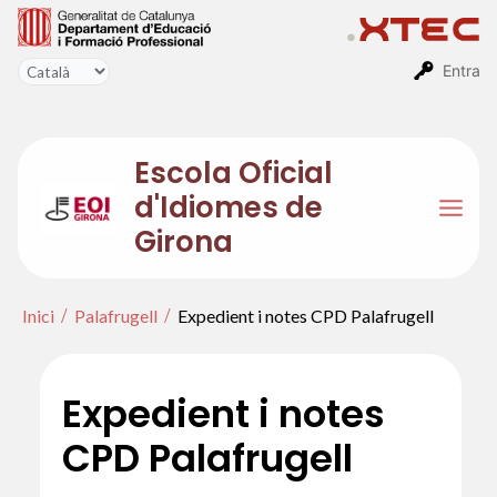
Vés
al
contingut
Entra
Escola Oficial
d'Idiomes de
Mai
Girona
Men
Inici
Palafrugell
Expedient i notes CPD Palafrugell
Expedient i notes
CPD Palafrugell