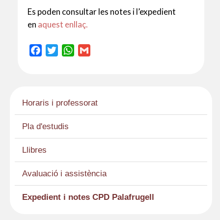
Es poden consultar les notes i l’expedient
en
aquest enllaç.
F
T
W
G
a
w
h
m
c
i
a
a
e
t
t
i
b
t
s
l
Horaris i professorat
o
e
A
o
r
p
Pla d'estudis
k
p
Llibres
Avaluació i assistència
Expedient i notes CPD Palafrugell