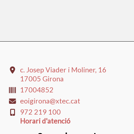
c. Josep Viader i Moliner, 16
17005 Girona
17004852
eoigirona@xtec.cat
​972 219 100
Horari d'atenció