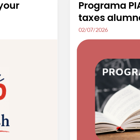
2027
your
Programa PI
taxes alumna
02/07/2026