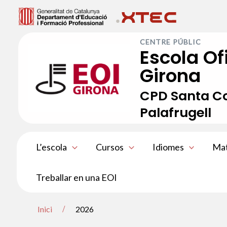
Vés
al
CENTRE PÚBLIC
contingut
Escola Of
Girona
CPD Santa Co
Palafrugell
L’escola
Cursos
Idiomes
Mat
Treballar en una EOI
Inici
2026