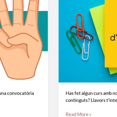
 una convocatòria
Has fet algun curs amb nos
continguts? Llavors t’inte
Matrícula
Read More »