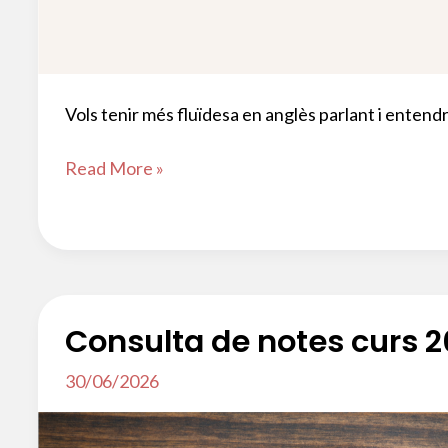
Vols tenir més fluïdesa en anglès parlant i entend
CURS
Read More »
ESPECÍFIC:
Step
up
your
English
Consulta de notes curs 
30/06/2026