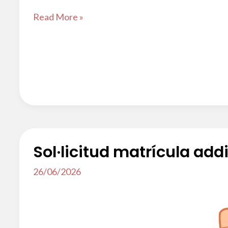
Consulta
Read More »
de
notes
curs
2025-
2026
Sol·licitud matrícula add
26/06/2026