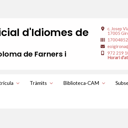
icial d'Idiomes de
c. Josep Vi
17005 Gir
17004852
eoigirona
loma de Farners i
​972 219 
Horari d'a
rícula
Tràmits
Biblioteca-CAM
Subs