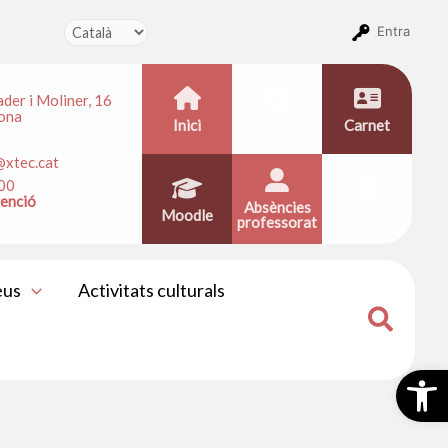
Entra
ader i Moliner, 16
ona
Inici
Expedient
Carnet
@xtec.cat
100
tenció
Absències
Moodle
Calendari
professorat
eus
Activitats culturals
Obr