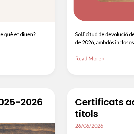
re què et diuen?
Sol.licitud de devolució de
de 2026, ambdós inclosos
Programa
Read More »
PIA+
2025-
26:
devolució
taxes
2025-2026
Certificats a
alumnat
títols
apte
i
26/06/2026
actualització