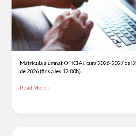
Matrícula alumnat OFICIAL curs 2026-2027 del 2 (9
de 2026 (fins a les 12:00h).
Matrícula
Read More »
alumnat
OFICIAL,
curs
2026-
2027