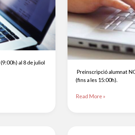
:00h) al 8 de juliol
Preinscripció alumnat N
(fins a les 15:00h).
Matrícula
Read More »
alumnat
NOU,
curs
2026-