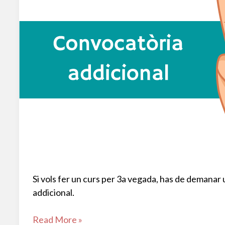
Si vols fer un curs per 3a vegada, has de demanar
addicional.
Sol·licitud
Read More »