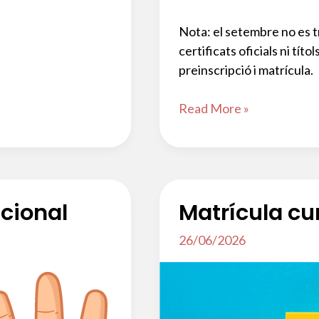
Nota: el setembre no es t
certificats oficials ni títo
preinscripció i matrícula.
Certificats
Read More »
acadèmics,
oficials
i
títols
icional
Matrícula cu
26/06/2026