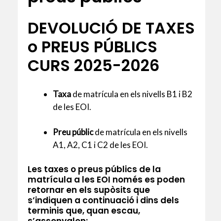
DEVOLUCIÓ DE TAXES
o PREUS PÚBLICS
CURS 2025-2026
Taxa
de matrícula en els nivells B1 i B2
de les EOI.
Preu públic
de matrícula en els nivells
A1, A2, C1 i C2 de les EOI.
Les taxes o preus públics de la
matrícula a les EOI només es poden
retornar en els supòsits que
s’indiquen a continuació i dins dels
terminis que, quan escau,
s’assenyalen: