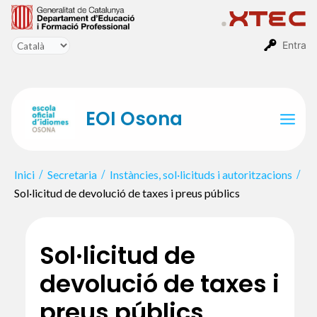
Vés
al
contingut
Entra
EOI Osona
Mai
Men
Inici
Secretaria
Instàncies, sol·licituds i autoritzacions
Sol·licitud de devolució de taxes i preus públics
Sol·licitud de
devolució de taxes i
preus públics