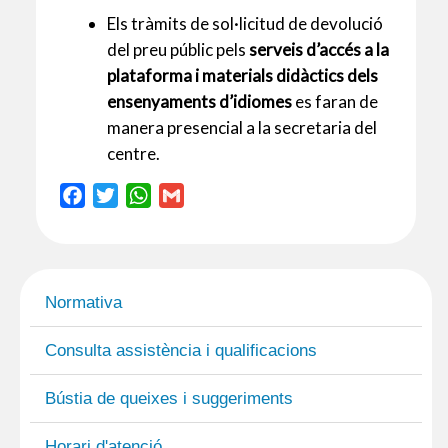
Els tràmits de sol·licitud de devolució
del preu públic pels
serveis d’accés a la
plataforma i materials didàctics dels
ensenyaments d’idiomes
es faran de
manera presencial a la secretaria del
centre.
F
T
W
G
a
w
h
m
c
i
a
a
e
t
t
i
b
t
s
l
Normativa
o
e
A
o
r
p
Consulta assistència i qualificacions
k
p
Bústia de queixes i suggeriments
Horari d'atenció