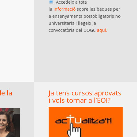
Accedeix a tota
la
informació
sobre les beques per
a ensenyaments postobligatoris no
universitaris i llegeix la
convocatòria del DOGC
aquí.
de la
Ja tens cursos aprovats
i vols tornar a l’EOI?