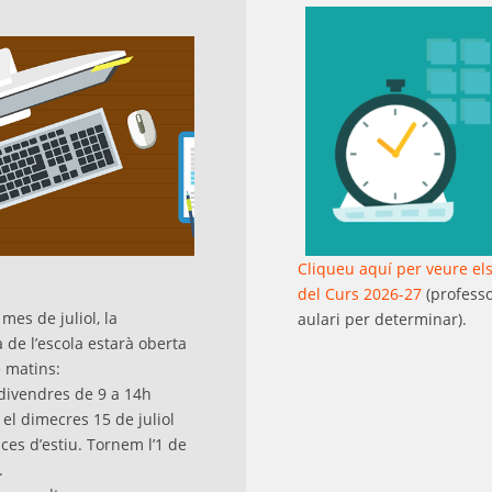
Cliqueu aquí
per veure el
del Curs 2026-27
(professo
mes de juliol, la
aulari per determinar).
a de l’escola estarà oberta
 matins:
 divendres de 9 a 14h
l dimecres 15 de juliol
ces d’estiu. Tornem l’1 de
.