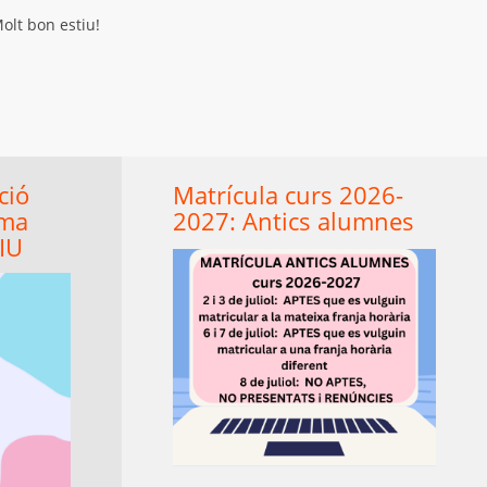
olt bon estiu!
ció
Matrícula curs 2026-
ama
2027: Antics alumnes
IU