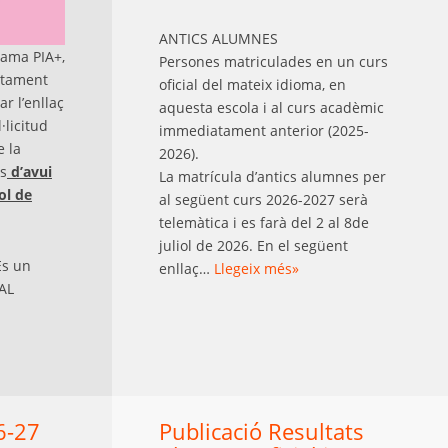
ANTICS ALUMNES
rama PIA+,
Persones matriculades en un curs
rtament
oficial del mateix idioma, en
ar l’enllaç
aquesta escola i al curs acadèmic
·licitud
immediatament anterior (2025-
e la
2026).
es
d’avui
La matrícula d’antics alumnes per
iol de
al següent curs 2026-2027 serà
telemàtica i es farà del 2 al 8de
juliol de 2026. En el següent
s un
enllaç…
Llegeix més»
AL
6-27
Publicació Resultats