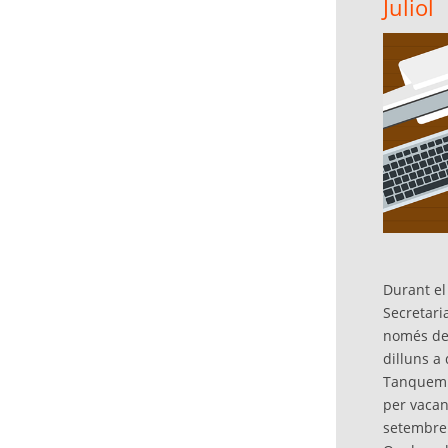
Juliol
Durant el 
Secretari
només de
dilluns a
Tanquem e
per vacan
setembre