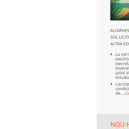
ALUMNES 
SOL·LICI
ALTRA EO
La sol·
electrò
(secret
divend
juliol 
estudia
L’acce
condici
de…
Ll
NOU H