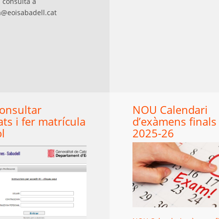
 consulta a
a@eoisabadell.cat
onsultar
NOU Calendari
ats i fer matrícula
d’exàmens finals 
ol
2025-26