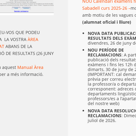
NOU Calendari exàmens fi
Sabadell curs 2025-26 –
mo
amb motiu de les vagues 
(alumnat oficial i lliure)
EU-VOS QUE PODEU
NOVA DATA PUBLICAC
RESULTATS DELS EXÀ
 A LA VOSTRA
ÀREA
divendres, 26 de juny 
AT
ABANS DE LA
NOU PERÍODE DE
IÓ DE RESULTATS (26 JUNY
RECLAMACIONS
: A part
publicació dels resultat
exàmens i fins les 12h 
u aquest
Manual Àrea
dimarts, 30 de juny de
er a més informació.
(IMPORTANT: cal deman
prèvia per correu electr
la professor/a o depar
corresponent: adreces 
departaments lingüístic
professors/es a l’apart
del nostre web)
NOVA DATA RESOLUCIÓ
RECLAMACIONS
: Dimec
juliol de 2026.