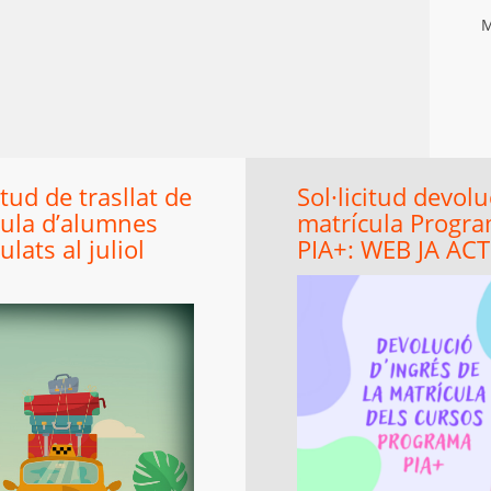
M
itud de trasllat de
Sol·licitud devolu
cula d’alumnes
matrícula Progr
ulats al juliol
PIA+: WEB JA ACT