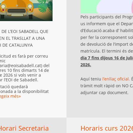
Pels participants del Prog
us informem que el Depa
d’Educació acaba d’ habilit
DE L’EOI SABADELL QUE
per fer la corresponent sol
TEN EL TRASLLAT A UNA
de devolució de l’import d
I DE CATALUNYA
matrícula. El termini és d
licitud es farà per correu
dia 7 fins dijous 16 de jul
nic
2026.
aria@eoisabadell.cat) del
res 10 fins dimarts 14 de
de 2026 si vols venir a
Aquí teniu
l’enllaç oficial.
É
r l’EOI de Sabadell.
tràmit molt ràpid on NO C
ptació quedarà
onada a la disponibilitat
adjuntar cap document.
egeix més»
orari Secretaria
Horaris curs 202