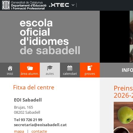
INF
inici
àrea alumn.
aules
calendari
proves
Fitxa del centre
Preins
2026-
EOI Sabadell
Brujas, 165
08202 Sabadell
Tel 93 726 21 99
secretaria@eoisabadell.cat
mapa
|
contacte