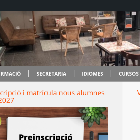
ORMACIÓ
SECRETARIA
IDIOMES
CURSOS 
cripció i matrícula nous alumnes
Cafeteria
2027
L'EOI Sabadell també disposa d'un