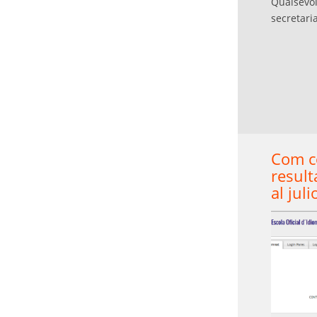
Qualsevol
secretari
Com c
result
al juli