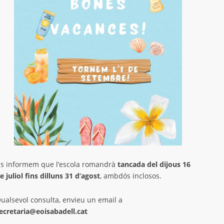
s 26/27
iva
s
l
à i francès, en modalitat presencial i semipresencial.
renentatge de llengües per a persones adultes.
a d'estudis i sala d'actes
09
s informem que l’escola romandrà
tancada del dijous 16
e juliol fins dilluns 31 d’agost
, ambdós inclosos.
ualsevol consulta, envieu un email a
ecretaria@eoisabadell.cat