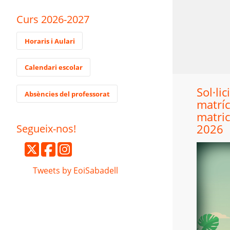
Curs 2026-2027
Horaris i Aulari
Calendari escolar
Sol·lic
Absències del professorat
matrí
matric
Segueix-nos!
2026
Tweets by EoiSabadell