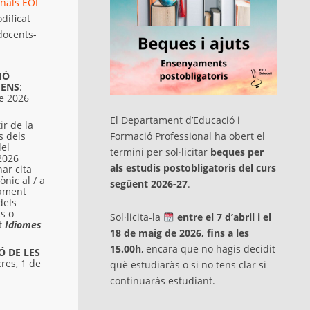
nals EOI
dificat
docents-
IÓ
MENS
:
de 2026
El Departament d’Educació i
ir de la
Formació Professional ha obert el
s dels
del
termini per sol·licitar
beques per
 2026
als estudis postobligatoris del curs
ar cita
ònic al / a
següent 2026-27
.
tament
dels
s o
Sol·licita-la
entre el 7 d’abril i el
at
Idiomes
18 de maig de 2026, fins a les
15.00h
, encara que no hagis decidit
 DE LES
res, 1 de
què estudiaràs o si no tens clar si
continuaràs estudiant.