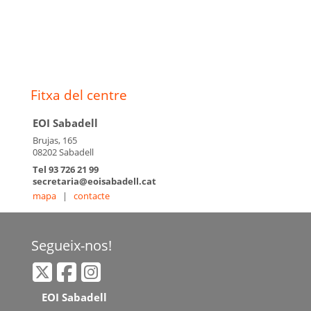
Fitxa del centre
EOI Sabadell
Brujas, 165
08202 Sabadell
Tel 93 726 21 99
secretaria@eoisabadell.cat
mapa
|
contacte
Segueix-nos!
EOI Sabadell