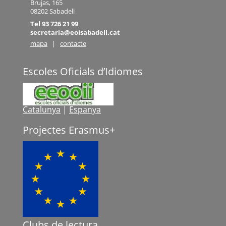
Brujas, 165
08202 Sabadell
Tel 93 726 21 99
secretaria@eoisabadell.cat
mapa
|
contacte
Escoles Oficials d’Idiomes
Catalunya
|
Espanya
Projectes Erasmus+
Clubs de lectura