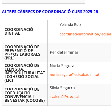
ALTRES CÀRRECS DE COORDINACIÓ CURS 2025-26
Yolanda Ruiz
COORDINACIÓ
DIGITAL
coordinacioinformatica@eoisab
COORDINACIÓ DE
PREVENCIÓ DE
Per determinar
RISCOS LABORALS
(PRL)
COORDINACIÓ DE
Núria Segura
LLENGUA,
INTERCULTURALITAT
nuria.segura@eoisabadell.cat
I COHESIÓ SOCIAL
(LIC)
Sílvia Segarra
COORDINACIÓ DE
COEDUCACIÓ,
CONVIVÈNCIA I
svalera2@xtec.cat
BENESTAR (COCOBE)