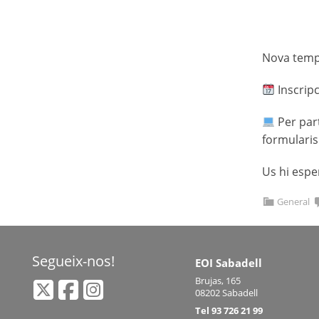
Nova temp
Inscripc
Per part
formularis 
Us hi esper
General
Segueix-nos!
EOI Sabadell
Brujas, 165
08202 Sabadell
Tel 93 726 21 99