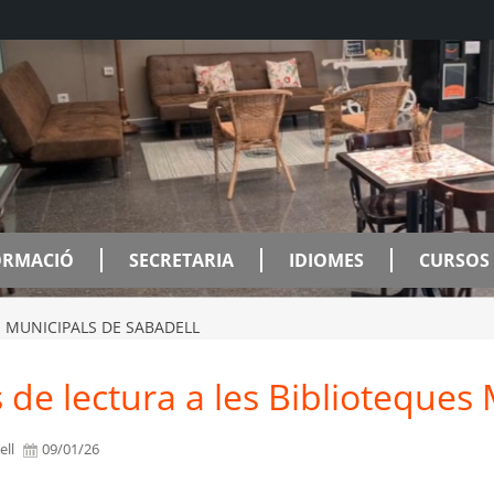
ORMACIÓ
SECRETARIA
IDIOMES
CURSOS 
S MUNICIPALS DE SABADELL
Cafeteria
 de lectura a les Biblioteques
L'EOI Sabadell també disposa d'un
ell
09/01/26