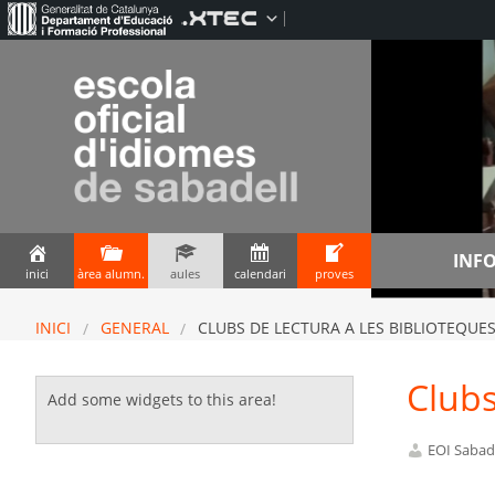
INF
inici
àrea alumn.
aules
calendari
proves
INICI
GENERAL
CLUBS DE LECTURA A LES BIBLIOTEQUE
Clubs
Add some widgets to this area!
EOI Sabad