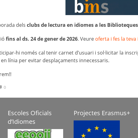
orada dels
clubs de lectura en idiomes a les Biblioteque
ió
fins al ds. 24 de gener de 2026
. Veure
oferta i fes la teva
icipar-hi només cal tenir carnet d’usuari i sol·licitar la ins
en línia per evitar desplaçaments innecessaris.
em!! ⁣
0
Escoles Oficials
Projectes Erasmus+
d’Idiomes