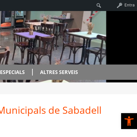
Cerca
Entra
ESPECIALS
ALTRES SERVEIS
 Municipals de Sabadell
 espai de cafeteria.
Ob