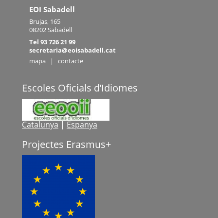
EOI Sabadell
Brujas, 165
08202 Sabadell
Tel 93 726 21 99
secretaria@eoisabadell.cat
mapa
|
contacte
Escoles Oficials d’Idiomes
Catalunya
|
Espanya
Projectes Erasmus+