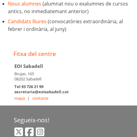
Nous alumnes
(alumnat nou o exalumnes de cursos
antics, no inmediatemant anterior)
Candidats lliures
(convocatòries extraordinària, al
febrer i ordinària, al juny)
Fitxa del centre
EOI Sabadell
Brujas, 165
08202 Sabadell
Tel 93 726 21 99
secretaria@eoisabadell.cat
mapa
|
contacte
Segueix-nos!