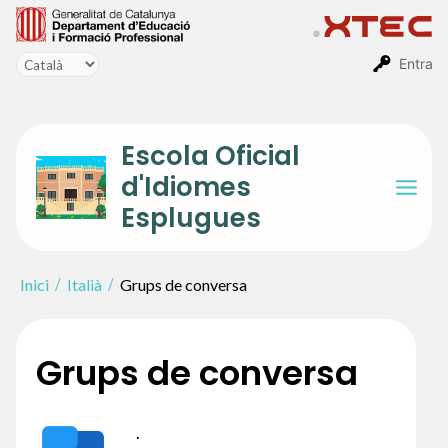
Vés
al
contingut
Entra
Escola Oficial
d'Idiomes
Mai
Esplugues
Men
Inici
Italià
Grups de conversa
Grups de conversa
.