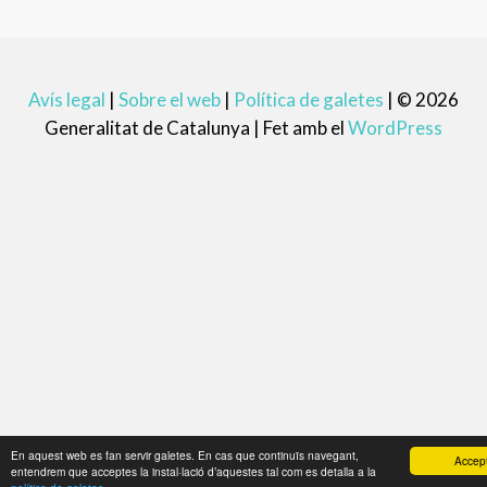
Avís legal
|
Sobre el web
|
Política de galetes
|
© 2026
Generalitat de Catalunya |
Fet amb el
WordPress
En aquest web es fan servir galetes. En cas que continuïs navegant,
Accep
entendrem que acceptes la instal·lació d’aquestes tal com es detalla a la