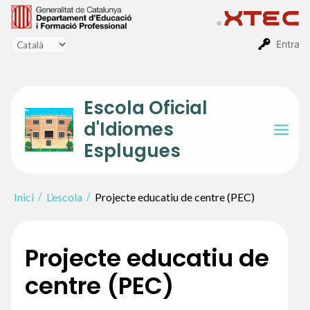
Vés
al
contingut
Entra
Escola Oficial
d'Idiomes
Mai
Esplugues
Men
Inici
L’escola
Projecte educatiu de centre (PEC)
Projecte educatiu de
centre (PEC)