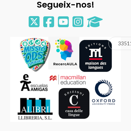
Segueix-nos!
3351