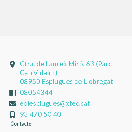
Ctra. de Laureà Miró, 63 (Parc
Can Vidalet)
08950 Esplugues de Llobregat
08054344
eoiesplugues@xtec.cat
93 470 50 40
Contacte