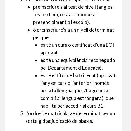
preinscriure’s al test de nivell (anglès:
test en línia; resta d’idiomes:
presencialment a l’escola).
o preinscriure’s a un nivell determinat
perquè
es té un curs o certificat d’una EOI
aprovat
es té una equivalència reconeguda
pel Departament d’Educació.
es té el títol de batxillerat (aprovat
l’any en curs o l’anterior i només
per a la llengua que s’hagi cursat
com a 1a llengua estrangera), que
habilita per accedir al curs B1.
L’ordre de matrícula ve determinat per un
sorteig d’adjudicació de places.