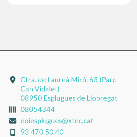
Ctra. de Laureà Miró, 63 (Parc
Can Vidalet)
08950 Esplugues de Llobregat
08054344
eoiesplugues@xtec.cat
93 470 50 40