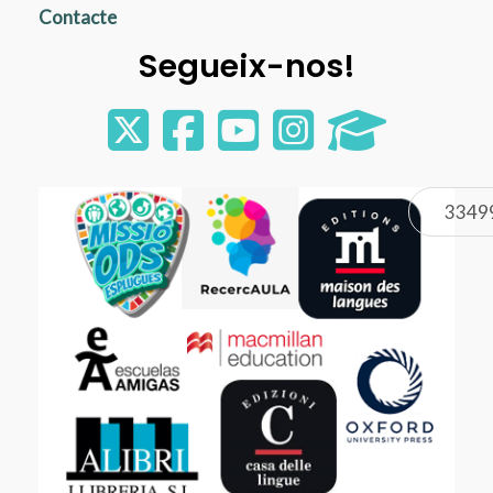
Contacte
Segueix-nos!
3349