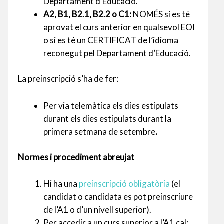
Departament d’Educació.
A2, B1, B2.1, B2.2 o C1:
NOMÉS si es té
aprovat el curs anterior en qualsevol EOI
o si es té un CERTIFICAT de l’idioma
reconegut pel Departament d’Educació.
La preinscripció s’ha de fer:
Per via telemàtica els dies estipulats
durant els dies estipulats durant la
primera setmana de setembre
.
Normes i procediment abreujat
Hi ha una
preinscripció obligatòria
(el
candidat o candidata es pot preinscriure
de l’A1 o d’un nivell superior).
Per accedir a un curs superior a l’A1 cal: