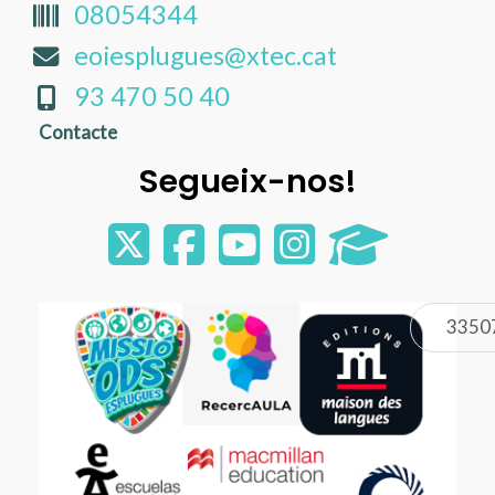
08054344
eoiesplugues@xtec.cat
93 470 50 40
Contacte
Segueix-nos!
3350