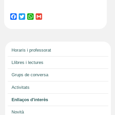
F
T
W
G
a
w
h
m
c
i
a
a
e
t
t
i
b
t
s
l
o
e
A
Horaris i professorat
o
r
p
k
p
Llibres i lectures
Grups de conversa
Activitats
Enllaços d'interès
Novità