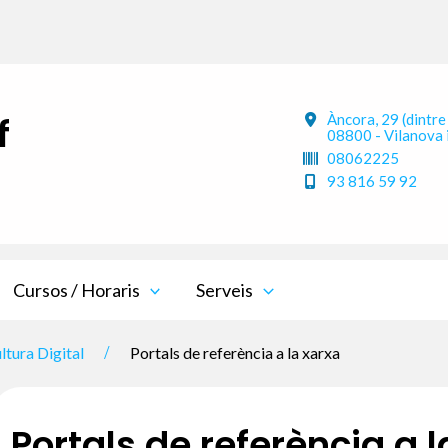
f
Àncora, 29 (dintre
08800 - Vilanova i
08062225
93 816 59 92
Cursos / Horaris
Serveis
ltura Digital
Portals de referència a la xarxa
Portals de referència a 