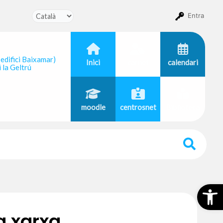
Entra
 edifici Baixamar)
Inici
carnet
calendari
 la Geltrú
moodle
centrosnet
Biblioteca
Obr
la xarxa