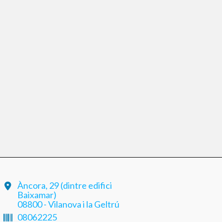
Àncora, 29 (dintre edifici
Baixamar)
08800 - Vilanova i la Geltrú
08062225