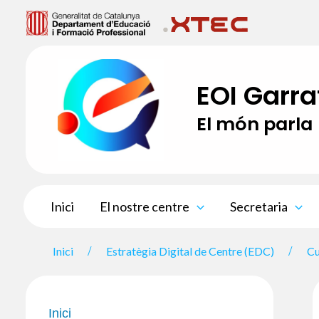
Vés
al
contingut
EOI Garra
El món parla
Inici
El nostre centre
Secretaria
Inici
Estratègia Digital de Centre (EDC)
Cu
Inici