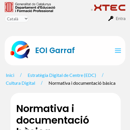
Vés
al
contingut
Entra
EOI Garraf
Mai
Men
Inici
Estratègia Digital de Centre (EDC)
Cultura Digital
Normativa i documentació bàsica
Normativa i
documentació