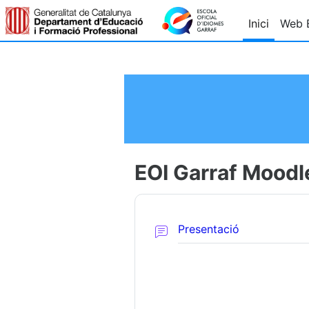
Ves al contingut principal
Inici
Web 
EOI Garraf Moodl
Fòrum
Presentació