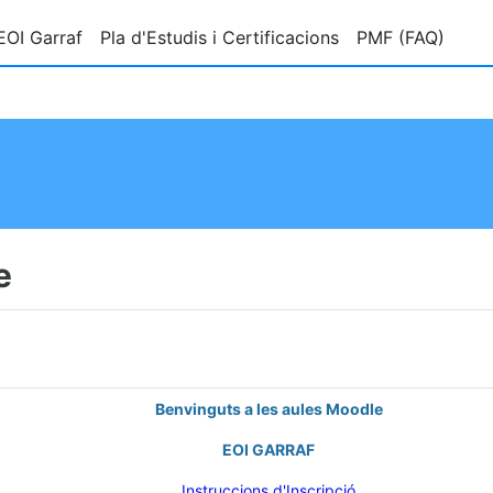
EOI Garraf
Pla d'Estudis i Certificacions
PMF (FAQ)
e
Benvinguts a les aules Moodle
EOI GARRAF
Instruccions d'Inscripció