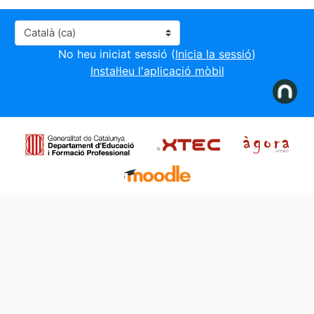
Idioma
No heu iniciat sessió (
Inicia la sessió
)
Instal·leu l'aplicació mòbil