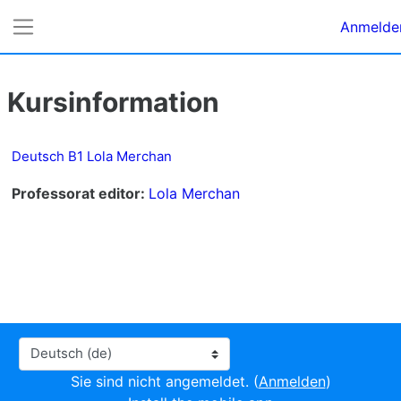
Zum Hauptinhalt
Anmelde
Website-Übersicht
Kursinformation
Deutsch B1 Lola Merchan
Professorat editor:
Lola Merchan
Sprache
Sie sind nicht angemeldet. (
Anmelden
)