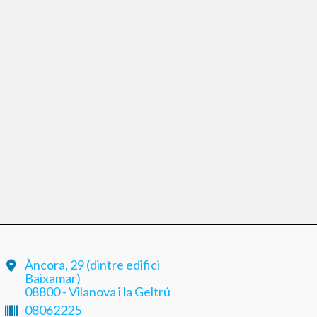
Àncora, 29 (dintre edifici
Baixamar)
08800 - Vilanova i la Geltrú
08062225