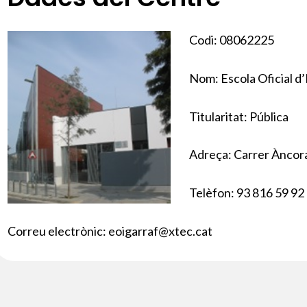
Codi: 08062225
Nom: Escola Oficial d
Titularitat: Pública
Adreça: Carrer Àncora
Telèfon: 93 816 59 92
Correu electrònic: eoigarraf
@xtec.cat