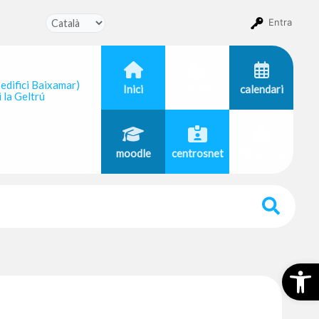
Entra
 edifici Baixamar)
Inici
carnet
calendari
 la Geltrú
moodle
centrosnet
Biblioteca
Obr