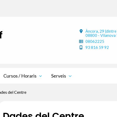
f
Àncora, 29 (dintre
08800 - Vilanova i
08062225
93 816 59 92
Cursos / Horaris
Serveis
des del Centre
Dades del Centre