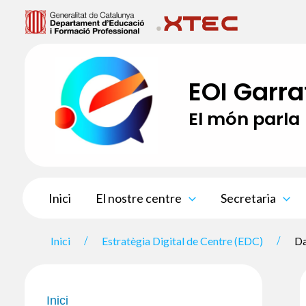
Vés
al
contingut
EOI Garra
El món parla
Inici
El nostre centre
Secretaria
Inici
Estratègia Digital de Centre (EDC)
Da
Inici