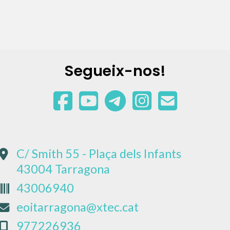
Segueix-nos!
C/ Smith 55 - Plaça dels Infants
43004 Tarragona
43006940
eoitarragona@xtec.cat
977226936