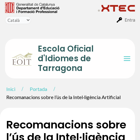
Vés
al
contingut
Entra
Escola Oficial
d'Idiomes de
Mai
Tarragona
Men
Inici
Portada
Recomanacions sobre l’ús de la Intel·ligència Artificial
Recomanacions sobre
l’ús de la Intel·ligència