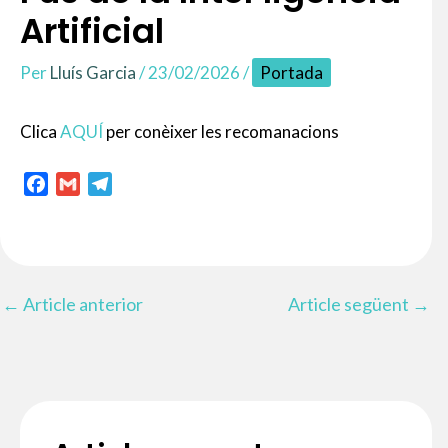
Artificial
Per
Lluís Garcia
/
23/02/2026
/
Portada
Clica
AQUÍ
per conèixer les recomanacions
F
G
T
a
m
e
c
a
l
e
i
e
b
l
g
←
Article anterior
Article següent
→
o
r
o
a
k
m