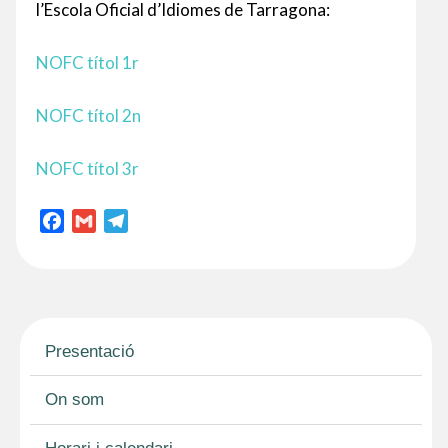
l’Escola Oficial d’Idiomes de Tarragona:
NOFC títol 1r
NOFC títol 2n
NOFC títol 3r
F
G
T
a
m
e
c
a
l
e
i
e
b
l
g
o
r
Presentació
o
a
k
m
On som