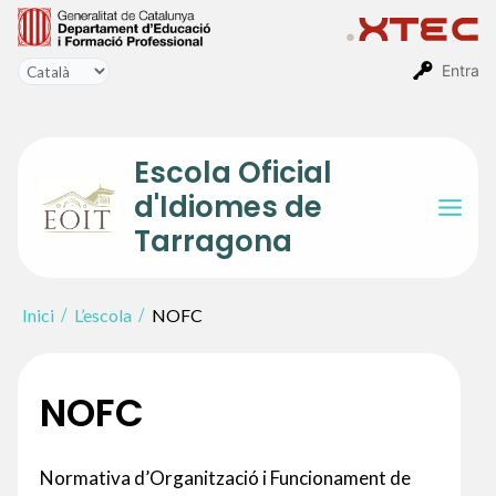
Vés
al
contingut
Entra
Escola Oficial
d'Idiomes de
Mai
Tarragona
Men
Inici
L’escola
NOFC
NOFC
Normativa d’Organització i Funcionament de