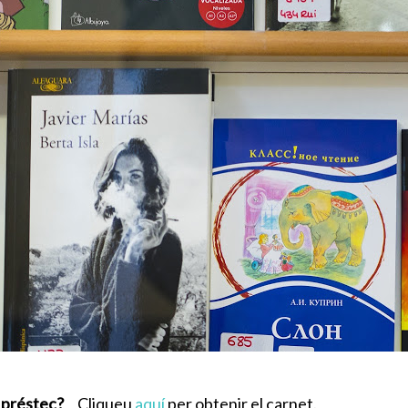
 préstec?
Cliqueu
aquí
per obtenir el carnet.