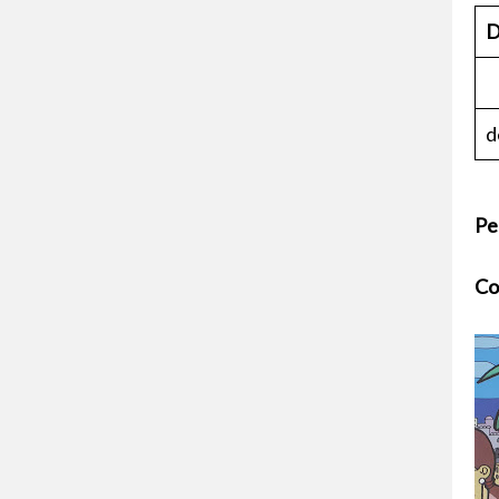
D
d
Pe
Co