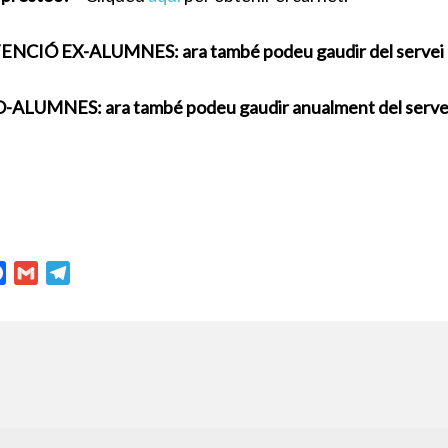
ENCIÓ EX-ALUMNES: ara també podeu gaudir del servei d
-ALUMNES: ara també podeu gaudir anualment del servei 
F
G
T
a
m
e
c
a
l
e
i
e
b
l
g
o
r
o
a
k
m