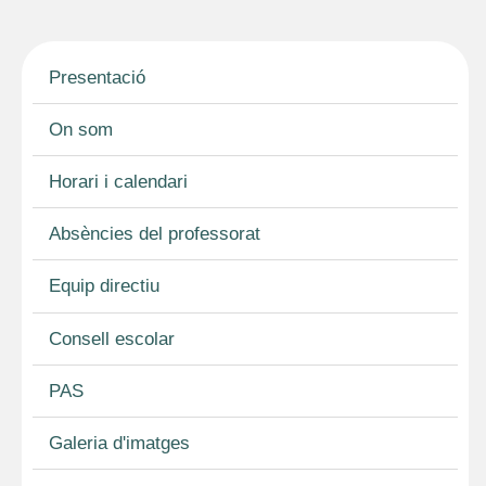
e
i
e
b
l
g
o
r
Presentació
o
a
k
m
On som
Horari i calendari
Absències del professorat
Equip directiu
Consell escolar
PAS
Galeria d'imatges