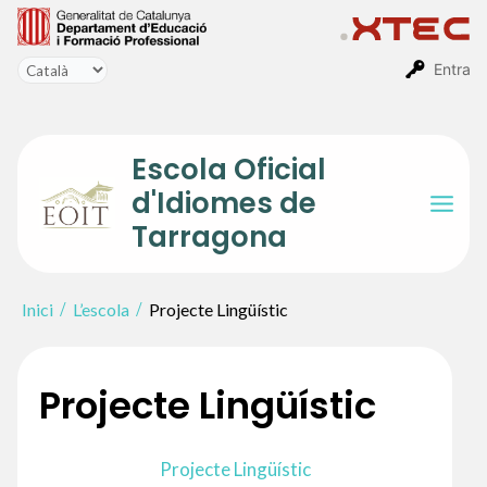
Vés
al
contingut
Entra
Escola Oficial
d'Idiomes de
Mai
Tarragona
Men
Inici
L’escola
Projecte Lingüístic
Projecte Lingüístic
Projecte Lingüístic