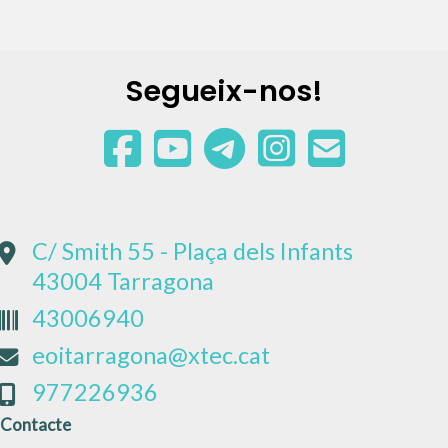
Segueix-nos!
C/ Smith 55 - Plaça dels Infants
43004 Tarragona
43006940
eoitarragona@xtec.cat
977226936
Contacte