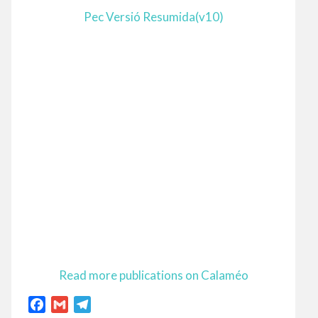
Pec Versió Resumida(v10)
Read more publications on Calaméo
F
G
T