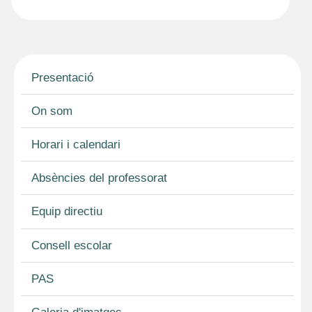
a
m
e
c
a
l
e
i
e
b
l
g
o
r
Presentació
o
a
k
m
On som
Horari i calendari
Absències del professorat
Equip directiu
Consell escolar
PAS