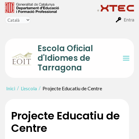
Vés
al
contingut
Entra
Escola Oficial
d'Idiomes de
Mai
Tarragona
Men
Inici
L’escola
Projecte Educatiu de Centre
Projecte Educatiu de
Centre