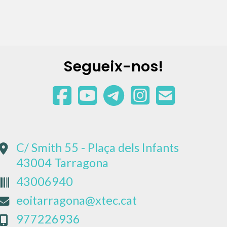
Segueix-nos!
C/ Smith 55 - Plaça dels Infants
43004 Tarragona
43006940
eoitarragona@xtec.cat
977226936