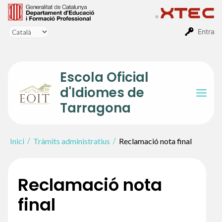
Vés
al
contingut
Entra
Escola Oficial
d'Idiomes de
Mai
Tarragona
Men
Inici
Tràmits administratius
Reclamació nota final
Reclamació nota
final