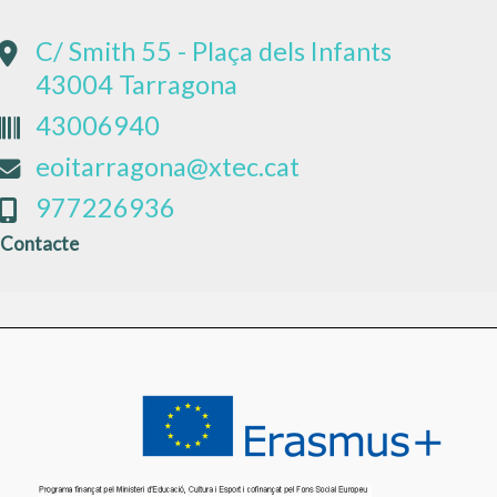
C/ Smith 55 - Plaça dels Infants
43004 Tarragona
43006940
eoitarragona@xtec.cat
977226936
Contacte