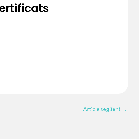
rtificats
Article següent
→