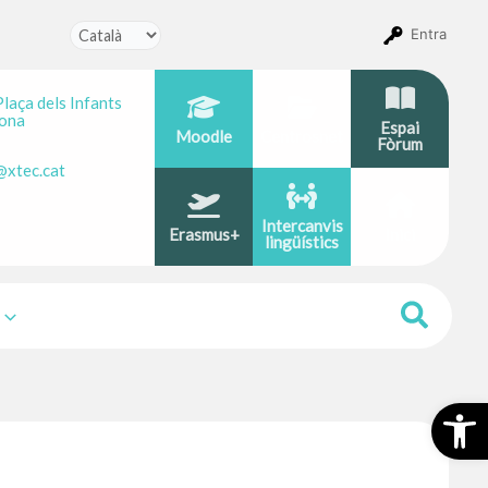
Entra
Plaça dels Infants
ona
Espai
Moodle
Centrosnet
Fòrum
@xtec.cat
Intercanvis
Erasmus+
Inici
lingüístics
Obr