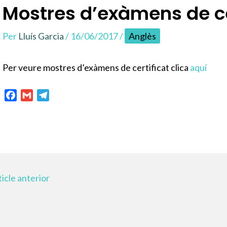
Mostres d’exàmens de ce
Per
Lluís Garcia
/
16/06/2017
/
Anglès
Per veure mostres d’exàmens de certificat clica
aquí
F
G
T
a
m
e
c
a
l
e
i
e
b
l
g
o
r
o
a
icle anterior
k
m