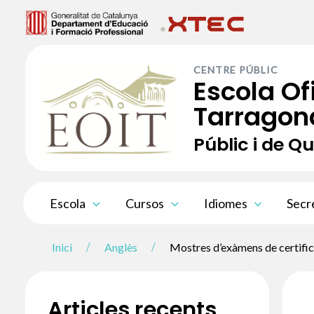
Vés
al
contingut
CENTRE PÚBLIC
Escola Of
Tarragon
Públic i de Qu
Escola
Cursos
Idiomes
Secr
Inici
Anglès
Mostres d’exàmens de certific
Articles recents