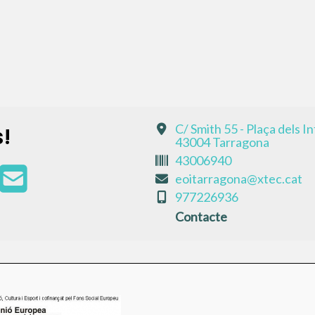
C/ Smith 55 - Plaça dels I
!
43004 Tarragona
43006940
eoitarragona@xtec.cat
977226936
Contacte