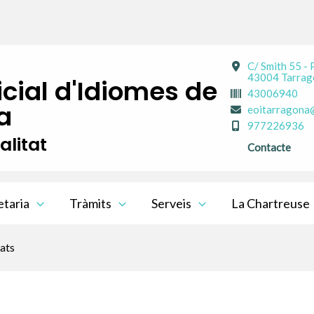
C/ Smith 55 - 
43004 Tarrag
icial d'Idiomes de
43006940
a
eoitarragona
977226936
alitat
Contacte
etaria
Tràmits
Serveis
La Chartreuse
ats