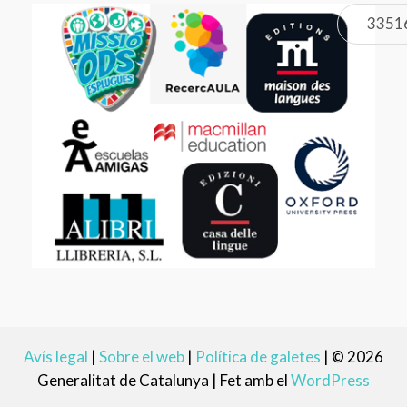
3351
Avís legal
|
Sobre el web
|
Política de galetes
|
© 2026
Generalitat de Catalunya |
Fet amb el
WordPress