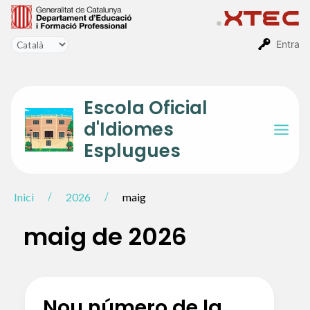
Vés
al
contingut
Entra
Escola Oficial
d'Idiomes
Mai
Esplugues
Men
Inici
2026
maig
maig de 2026
Nou número de la