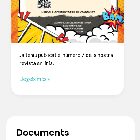
Ja teniu publicat el número 7 de la nostra
revista en línia.
Nou
Llegeix més »
número
de
la
Revista
EOI
Esplugues
Documents