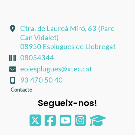
Ctra. de Laureà Miró, 63 (Parc
Can Vidalet)
08950 Esplugues de Llobregat
08054344
eoiesplugues@xtec.cat
93 470 50 40
Contacte
Segueix-nos!