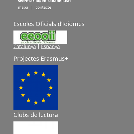
secretaria@eoisabadell.cat
mapa
|
contacte
Escoles Oficials d’Idiomes
Catalunya
|
Espanya
Projectes Erasmus+
Clubs de lectura