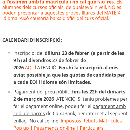
a l’examen amb la matrícula i no cal que faci res.
Els
alumnes dels cursos oficials, de qualsevol nivell, NO es
poden presentar a aquestes proves lliures del MATEIX
idioma. Això causaria baixa d’ofici del curs oficial.
CALENDARI D’INSCRIPCIÓ:
Inscripció: del
dilluns 23 de febrer (a partir de les
9 h) al divendres 27 de febrer de
2026
AQUÍ
ATENCIÓ:
Feu-hi la inscripció al més
aviat possible ja que les quotes de candidats per
a cada EOI i idioma són limitades.
Pagament del preu públic:
fins les 22h del dimarts
2 de març de 2026
ATENCIÓ: Si teniu problemes per
fer el pagament online, podeu fer el
pagament amb
codi de barres
de CaixaBank, per internet al següent
enllaç. No cal ser-ne:
Impostos Rebuts Matrícules
Pop up | Pagaments on-line | Particulars |