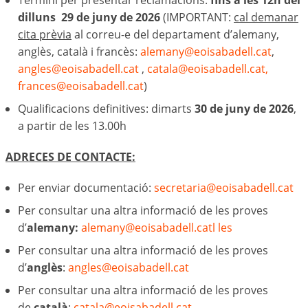
Termini per presentar reclamacions:
fins a les 12h del
dilluns 29 de juny de 2026
(IMPORTANT:
cal demanar
cita prèvia
al correu-e del departament d’alemany,
anglès, català i francès:
alemany@eoisabadell.cat
,
angles@eoisabadell.cat
,
catala@eoisabadell.cat,
frances@eoisabadell.cat
)
Qualificacions definitives: dimarts
30 de juny
de 2026
,
a partir de les 13.00h
ADRECES DE CONTACTE:
Per enviar documentació:
secretaria
@eoisabadell.cat
Per consultar una altra informació de les proves
d’
alemany:
alemany@eoisabadell.catl les
Per consultar una altra informació de les proves
d’
anglès
:
angles@eoisabadell.cat
Per consultar una altra informació de les proves
de
català
:
catala@eoisabadell.cat