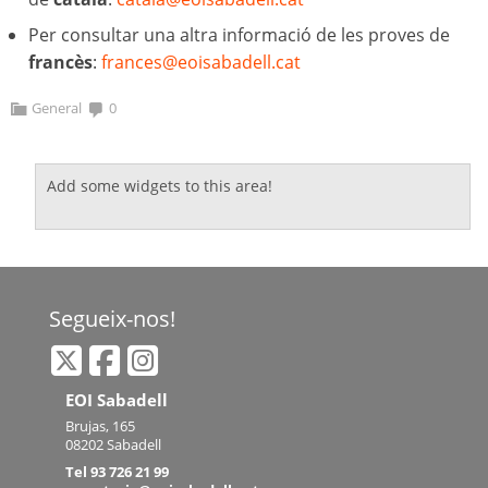
Per consultar una altra informació de les proves de
francès
:
frances@eoisabadell.cat
General
0
Add some widgets to this area!
Segueix-nos!
EOI Sabadell
Brujas, 165
08202 Sabadell
Tel 93 726 21 99