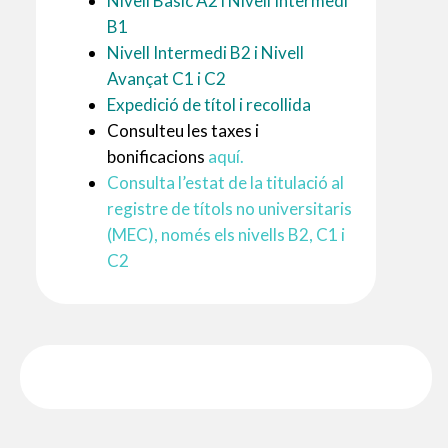
Nivell Bàsic A2 i Nivell Intermedi
B1
Nivell Intermedi B2 i Nivell
Avançat C1 i C2
Expedició de títol i recollida
Consulteu les taxes i
bonificacions
aquí.
Consulta l’estat de la titulació al
registre de títols no universitaris
(MEC), només els nivells B2, C1 i
C2