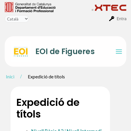
Vés
al
contingut
Entra
EOI de Figueres
Mai
Men
Inici
Expedició de títols
Expedició de
títols