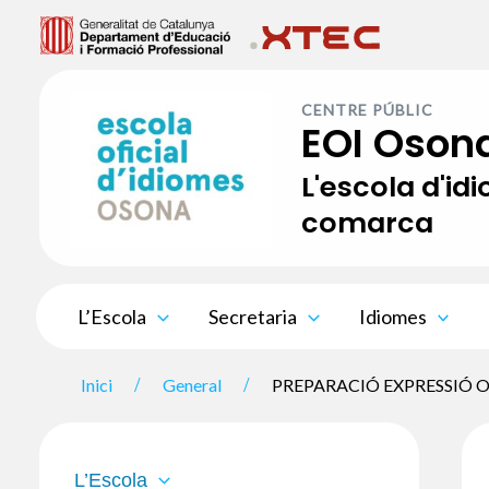
Vés
al
contingut
CENTRE PÚBLIC
EOI Oson
L'escola d'id
comarca
L’Escola
Secretaria
Idiomes
Inici
General
PREPARACIÓ EXPRESSIÓ O
L’Escola