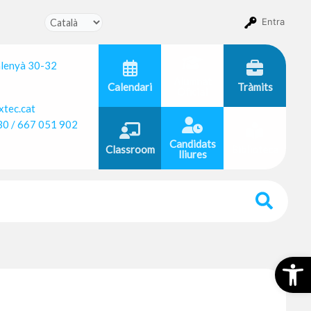
Entra
alenyà 30-32
Alumnat
Calendari
Tràmits
Oficial
tec.cat
30 / 667 051 902
Candidats
Classroom
Biblioteca
lliures
Obr