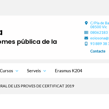
C/Pla de B
08500 Vic
a
08062183
eoiosona@x
iomes pública de la
93 889 38 
Contacte
Cursos
Serveis
Erasmus K204
RAL DE LES PROVES DE CERTIFICAT 2019