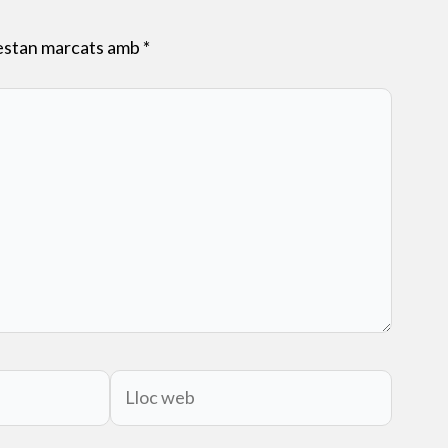
 estan marcats amb
*
Lloc
web