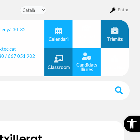
Entra
alenyà 30-32
Alumnat
Calendari
Tràmits
Oficial
tec.cat
30 / 667 051 902
Candidats
Classroom
Biblioteca
lliures
Obr
xillerat