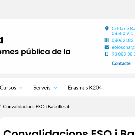
C/Pla de B
08500 Vic
a
08062183
eoiosona@x
iomes pública de la
93 889 38 
Contacte
Cursos
Serveis
Erasmus K204
Convalidacions ESO i Batxillerat
Convalidacions ESO i Bat