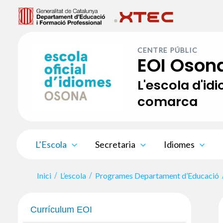
Vés
al
contingut
CENTRE PÚBLIC
EOI Oson
L'escola d'id
comarca
L’Escola
Secretaria
Idiomes
Inici
L’escola
Programes Departament d’Educació
Currículum EOI