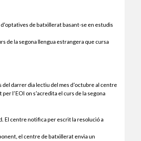
a d’optatives de batxillerat basant-se en estudis
curs de la segona llengua estrangera que cursa
s del darrer dia lectiu del mes d’octubre al centre
t per l’EOI on s’acredita el curs de la segona
d. El centre notifica per escrit la resolució a
onent, el centre de batxillerat envia un