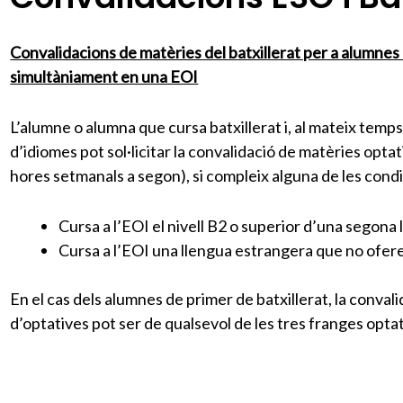
Convalidacions de matèries del batxillerat per a alumne
simultàniament en una EOI
L’alumne o alumna que cursa batxillerat i, al mateix temps
d’idiomes pot sol·licitar la convalidació de matèries optat
hores setmanals a segon), si compleix alguna de les cond
Cursa a l’EOI el nivell B2 o superior d’una segona
Cursa a l’EOI una llengua estrangera que no ofere
En el cas dels alumnes de primer de batxillerat, la conval
d’optatives pot ser de qualsevol de les tres franges optat