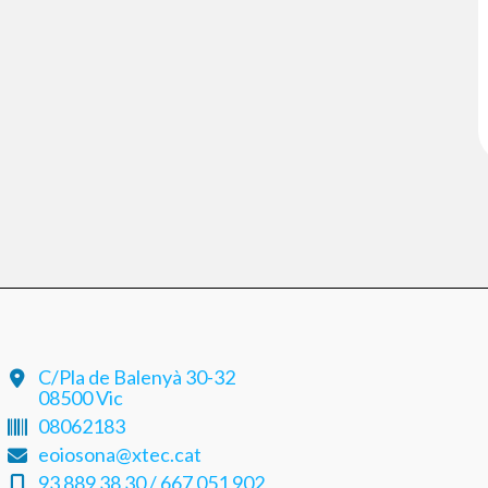
C/Pla de Balenyà 30-32
08500 Vic
08062183
eoiosona@xtec.cat
93 889 38 30 / 667 051 902