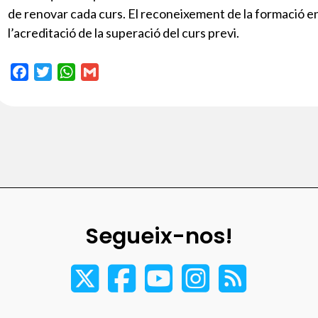
de renovar cada curs. El reconeixement de la formació e
l’acreditació de la superació del curs previ.
F
T
W
G
a
w
h
m
c
i
a
a
e
t
t
i
b
t
s
l
o
e
A
o
r
p
k
p
Segueix-nos!