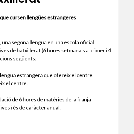
s que cursen llengües estrangeres
, una segona llengua en una escola oficial
ives de batxillerat (6 hores setmanals a primer i 4
icions següents:
 llengua estrangera que ofereix el centre.
ix el centre.
idació de 6 hores de matèries de la franja
ives i és de caràcter anual.