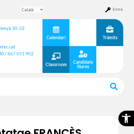
Entra
alenyà 30-32
Alumnat
Calendari
Tràmits
Oficial
tec.cat
30 / 667 051 902
Candidats
Classroom
Biblioteca
lliures
Obr
ntatge FRANCÈS