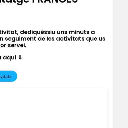
ivitat, dediquéssiu uns minuts a
un seguiment de les activitats que us
or servei.
í ⇓
vitats