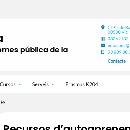
C/Pla de B
08500 Vic
a
08062183
eoiosona@x
iomes pública de la
93 889 38 
Contacte
Cursos
Serveis
Erasmus K204
CÈS
Recursos d’autoaprene