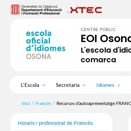
Vés
al
contingut
CENTRE PÚBLIC
EOI Oson
L'escola d'id
comarca
L’Escola
Secretaria
Idiomes
Inici
Francès
Recursos d’autoaprenentatge FRAN
Horaris i professorat de Francès