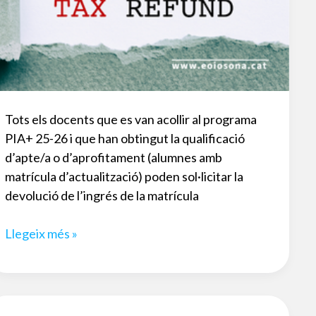
Tots els docents que es van acollir al programa
PIA+ 25-26 i que han obtingut la qualificació
d’apte/a o d’aprofitament (alumnes amb
matrícula d’actualització) poden sol·licitar la
devolució de l’ingrés de la matrícula
Sol·licitud
Llegeix més »
devolució
de
taxes
curs