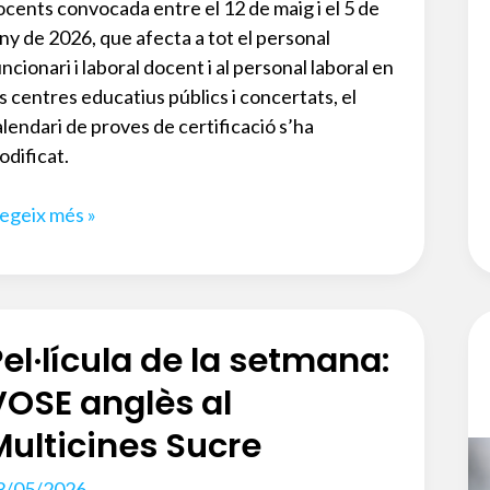
ocents convocada entre el 12 de maig i el 5 de
uny de 2026, que afecta a tot el personal
ncionari i laboral docent i al personal laboral en
s centres educatius públics i concertats, el
alendari de proves de certificació s’ha
odificat.
ou
legeix més »
alendari
nal
e
rs:
el·lícula de la setmana:
xàmens
e
VOSE anglès al
rtificacions
Multicines Sucre
3/05/2026