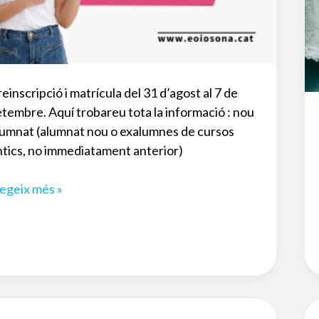
einscripció i matrícula del 31 d’agost al 7 de
etembre. Aquí trobareu tota la informació : nou
lumnat (alumnat nou o exalumnes de cursos
ntics, no immediatament anterior)
atrícula
legeix més »
ou
lumnat
urs
026-
027