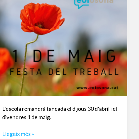
L’escola romandrà tancada el dijous 30 d’abril i el
divendres 1 de maig.
Informació
Llegeix més »