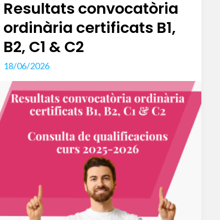
Resultats convocatòria
25-
26(
ordinària certificats B1,
alumant
B2, C1 & C2
PIA+)
18/06/2026