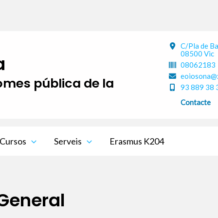
C/Pla de B
08500 Vic
a
08062183
eoiosona@x
iomes pública de la
93 889 38 
Contacte
Cursos
Serveis
Erasmus K204
General