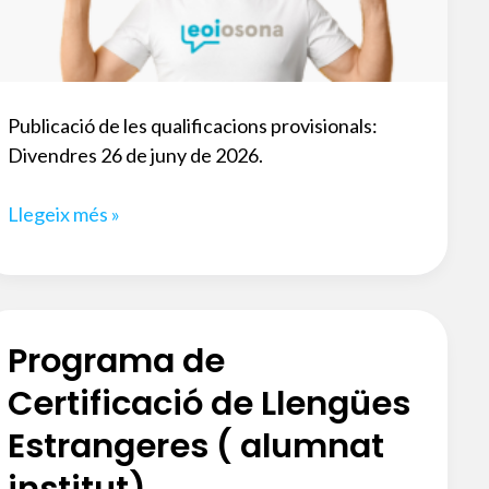
Publicació de les qualificacions provisionals:
Divendres 26 de juny de 2026.
Resultats
Llegeix més »
convocatòria
ordinària
certificats
B1,
Programa de
B2,
C1
Certificació de Llengües
&
Estrangeres ( alumnat
C2
institut)