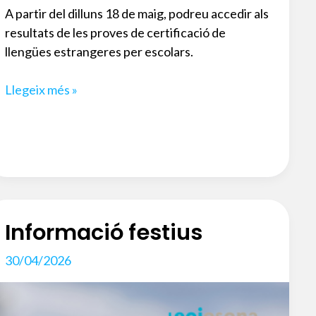
A partir del dilluns 18 de maig, podreu accedir als
resultats de les proves de certificació de
llengües estrangeres per escolars.
Programa
Llegeix més »
de
Certificació
de
Llengües
Estrangeres
(
alumnat
Informació festius
institut)
30/04/2026