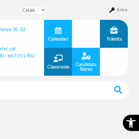
Entra
alenyà 30-32
Alumnat
Calendari
Tràmits
Oficial
tec.cat
30 / 667 051 902
Candidats
Classroom
Biblioteca
lliures
Obr