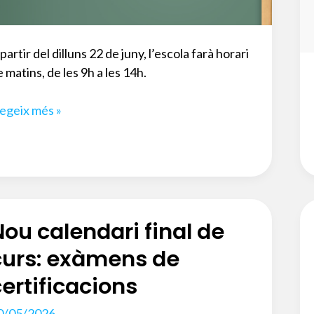
partir del dilluns 22 de juny, l’escola farà horari
 matins, de les 9h a les 14h.
ou
legeix més »
rari
’atenció
blic
Nou calendari final de
curs: exàmens de
certificacions
0/05/2026