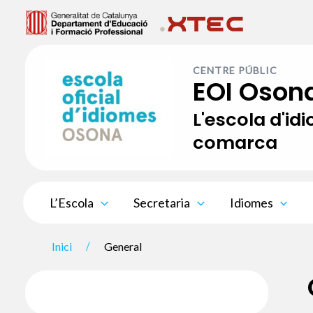
Vés
al
contingut
CENTRE PÚBLIC
EOI Oson
L'escola d'id
comarca
L’Escola
Secretaria
Idiomes
Inici
General