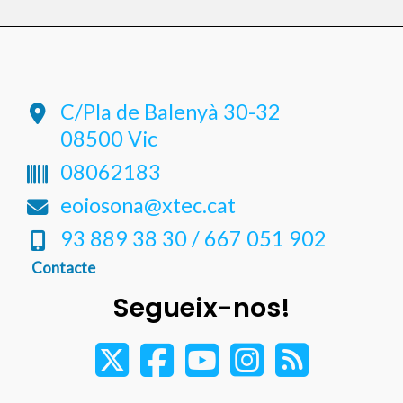
C/Pla de Balenyà 30-32
08500 Vic
08062183
eoiosona@xtec.cat
93 889 38 30 / 667 051 902
Contacte
Segueix-nos!