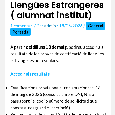
Llengües Estrangeres
( alumnat institut)
1 comentari
/ Per
admin
/
18/05/2026
/
General
Portada
A partir
del dilluns 18 de maig
, podreu accedir als
resultats de les proves de certificació de llengües
estrangeres per escolars.
Accedir als resultats
Qualificacions provisionals i reclamacions: el 18
de maig de 2026 (consulta amb el DNI, NIE o
passaport i el codi o número de sol·licitud que
consta al resguard d’inscripció)
Reclamacions: fins a les 12.00 h del tercer dia hàbil