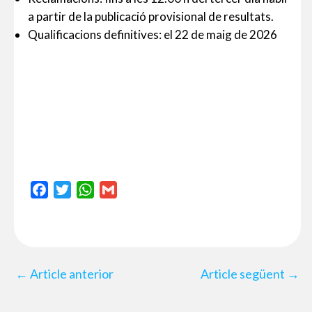
a partir de la publicació provisional de resultats.
Qualificacions definitives: el 22 de maig de 2026
F
T
W
G
a
w
h
m
c
i
a
a
e
t
t
i
b
t
s
l
←
Article anterior
Article següent
→
o
e
A
o
r
p
k
p