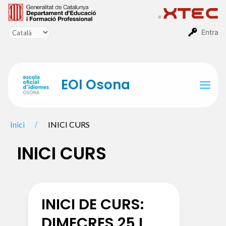
Vés
al
contingut
Entra
EOI Osona
Mai
Men
Inici
INICI CURS
INICI CURS
INICI DE CURS:
DIMECRES 25 I