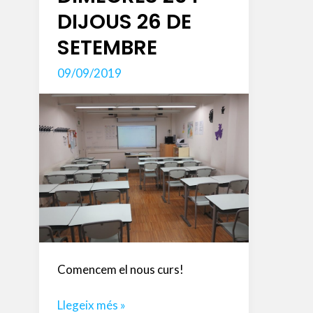
DIJOUS 26 DE
SETEMBRE
09/09/2019
Comencem el nous curs!
INICI
Llegeix més »