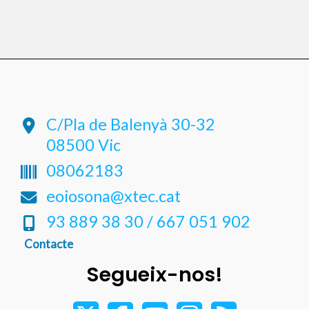
C/Pla de Balenyà 30-32
08500 Vic
08062183
eoiosona@xtec.cat
93 889 38 30 / 667 051 902
Contacte
Segueix-nos!