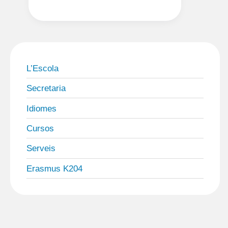
DE
CURS:
DIMECRES
25
I
L’Escola
DIJOUS
26
Secretaria
DE
Idiomes
SETEMBRE
Cursos
Serveis
Erasmus K204