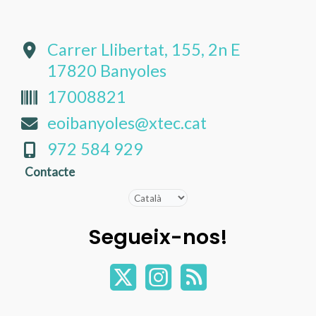
Carrer Llibertat, 155, 2n E
17820 Banyoles
17008821
eoibanyoles@xtec.cat
972 584 929
Contacte
Segueix-nos!