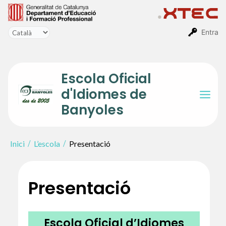
Vés
al
contingut
Entra
Escola Oficial
d'Idiomes de
Mai
Banyoles
Men
Inici
L’escola
Presentació
Presentació
Escola Oficial d’Idiomes