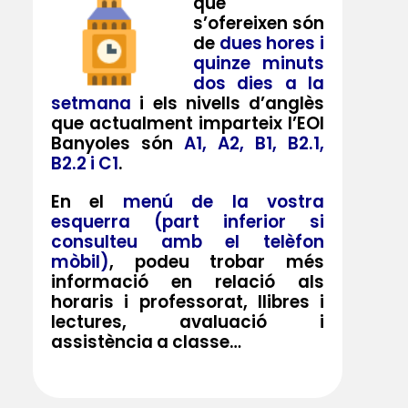
que
s’ofereixen són
de
dues hores i
quinze minuts
dos dies a la
setmana
i els nivells d’anglès
que actualment imparteix l’EOI
Banyoles són
A1, A2, B1, B2.1,
B2.2 i C1
.
En el
menú de la vostra
esquerra (part inferior si
consulteu amb el telèfon
mòbil)
, podeu trobar més
informació en relació als
horaris i professorat, llibres i
lectures, avaluació i
assistència a classe…