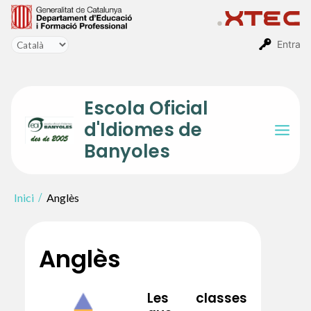
Vés
al
contingut
Entra
Escola Oficial
d'Idiomes de
Mai
Banyoles
Men
Inici
Anglès
Anglès
Les classes