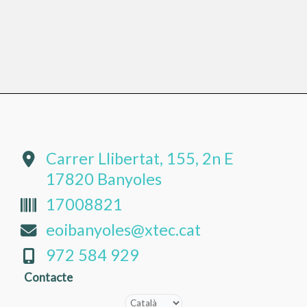
Carrer Llibertat, 155, 2n E
17820 Banyoles
17008821
eoibanyoles@xtec.cat
972 584 929
Contacte