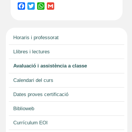
F
T
W
G
a
w
h
m
c
i
a
a
e
t
t
i
b
t
s
l
Horaris i professorat
o
e
A
o
r
p
Llibres i lectures
k
p
Avaluació i assistència a classe
Calendari del curs
Dates proves certificació
Biblioweb
Currículum EOI