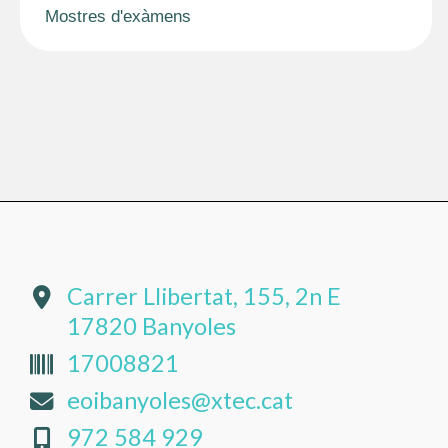
Mostres d'exàmens
Carrer Llibertat, 155, 2n E
17820 Banyoles
17008821
eoibanyoles@xtec.cat
972 584 929