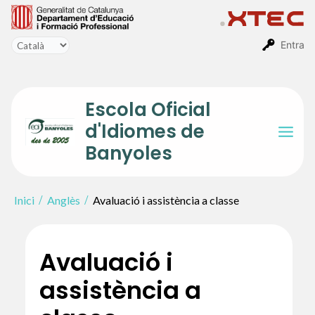
Vés
al
contingut
Entra
Escola Oficial
d'Idiomes de
Mai
Banyoles
Men
Inici
Anglès
Avaluació i assistència a classe
Avaluació i
assistència a