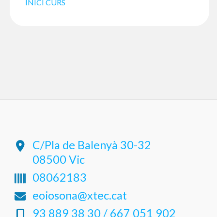
INICI CURS
C/Pla de Balenyà 30-32
08500 Vic
08062183
eoiosona@xtec.cat
93 889 38 30 / 667 051 902