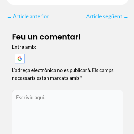
e
t
t
i
b
t
s
l
←
Article anterior
Article següent
→
o
e
A
o
r
p
k
p
Feu un comentari
Entra amb:
L'adreça electrònica no es publicarà.
Els camps
necessaris estan marcats amb
*
Escriviu
aquí…