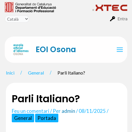
Vés
al
contingut
Entra
EOI Osona
Mai
Men
Inici
General
Parli Italiano?
Parli Italiano?
Feu un comentari
/ Per
admin
/
08/11/2025
/
General
Portada