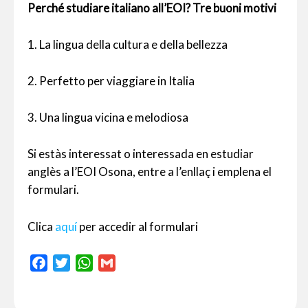
Perché studiare italiano all’EOI? Tre buoni motivi
1. La lingua della cultura e della bellezza
2. Perfetto per viaggiare in Italia
3. Una lingua vicina e melodiosa
Si estàs interessat o interessada en estudiar
anglès a l’EOI Osona, entre a l’enllaç i emplena el
formulari.
Clica
aquí
per accedir al formulari
F
T
W
G
a
w
h
m
c
i
a
a