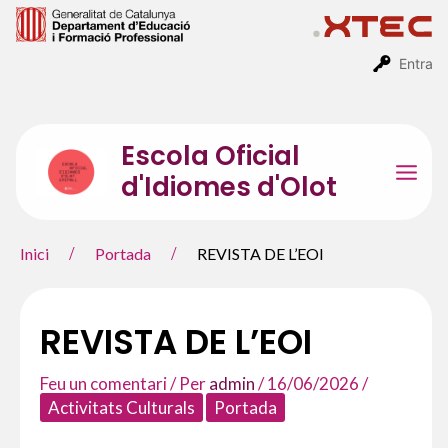
Vés
al
contingut
Entra
Escola Oficial
d'Idiomes d'Olot
Mai
Men
Inici
Portada
REVISTA DE L’EOI
REVISTA DE L’EOI
Feu un comentari
/ Per
admin
/
16/06/2026
/
Activitats Culturals
Portada