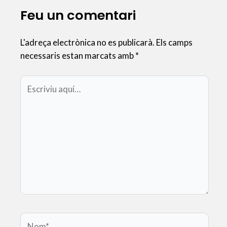
k
p
e
Feu un comentari
i
x
L'adreça electrònica no es publicarà.
Els camps
necessaris estan marcats amb
*
Escriviu
aquí…
Nom*