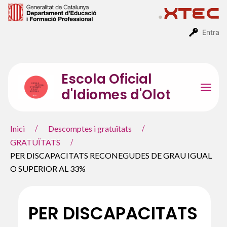
Vés
al
contingut
Entra
Escola Oficial
d'Idiomes d'Olot
Mai
Men
Inici
Descomptes i gratuïtats
GRATUÏTATS
PER DISCAPACITATS RECONEGUDES DE GRAU IGUAL
O SUPERIOR AL 33%
PER DISCAPACITATS