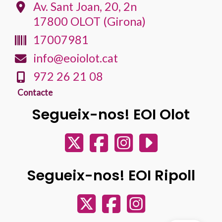
Av. Sant Joan, 20, 2n
17800 OLOT (Girona)
17007981
info@eoiolot.cat
972 26 21 08
Contacte
Segueix-nos! EOI Olot
Segueix-nos! EOI Ripoll