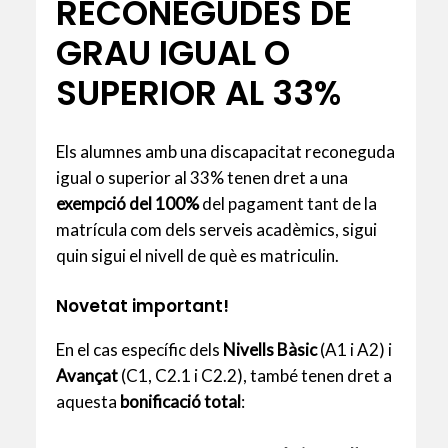
RECONEGUDES DE
GRAU IGUAL O
SUPERIOR AL 33%
Els alumnes amb una discapacitat reconeguda
igual o superior al 33% tenen dret a una
exempció del 100%
del pagament tant de la
matrícula com dels serveis acadèmics, sigui
quin sigui el nivell de què es matriculin.
Novetat important!
En el cas específic dels
Nivells Bàsic
(A1 i A2) i
Avançat
(C1, C2.1 i C2.2), també tenen dret a
aquesta
bonificació total
: