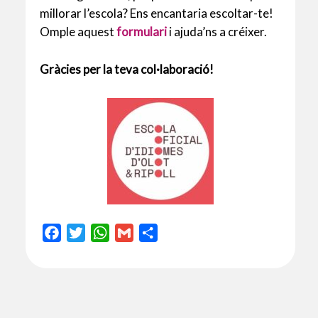
millorar l’escola? Ens encantaria escoltar-te!
Omple aquest
formulari
i ajuda’ns a créixer.
Gràcies per la teva col·laboració!
F
T
W
G
C
a
w
h
m
o
c
i
a
a
m
e
t
t
i
p
b
t
s
l
a