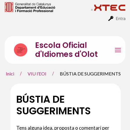
Vés
al
contingut
Entra
Escola Oficial
d'Idiomes d'Olot
Mai
Men
Inici
VIU l’EOI
BÚSTIA DE SUGGERIMENTS
BÚSTIA DE
SUGGERIMENTS
Tens alguna idea, proposta o comentari per