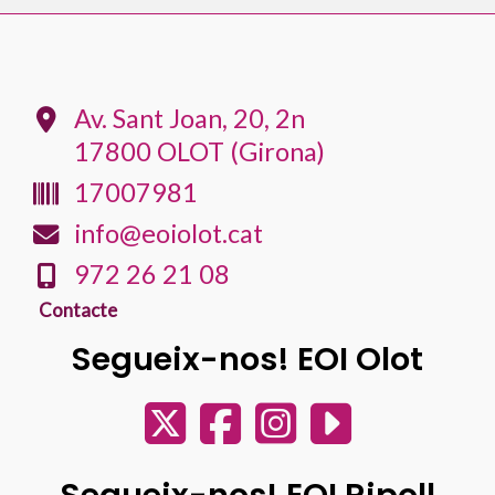
o
e
A
r
o
r
p
t
k
p
e
i
Av. Sant Joan, 20, 2n
x
17800 OLOT (Girona)
17007981
info@eoiolot.cat
972 26 21 08
Contacte
Segueix-nos! EOI Olot
Segueix-nos! EOI Ripoll