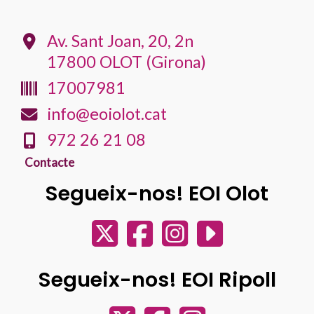
k
p
e
i
Av. Sant Joan, 20, 2n
x
17800 OLOT (Girona)
17007981
info@eoiolot.cat
972 26 21 08
Contacte
Segueix-nos! EOI Olot
Segueix-nos! EOI Ripoll