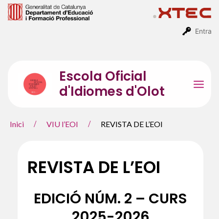
Vés
al
contingut
Entra
Escola Oficial
d'Idiomes d'Olot
Mai
Men
Inici
VIU l’EOI
REVISTA DE L’EOI
REVISTA DE L’EOI
EDICIÓ NÚM. 2 – CURS
2025-2026