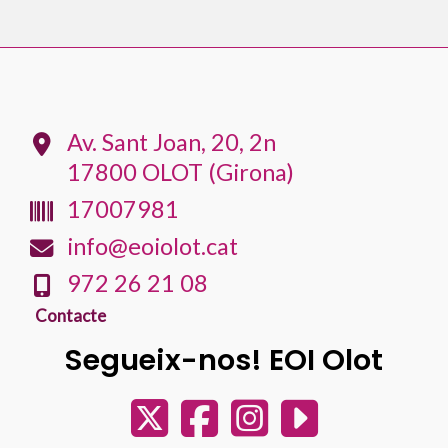
Av. Sant Joan, 20, 2n
17800 OLOT (Girona)
17007981
info@eoiolot.cat
972 26 21 08
Contacte
Segueix-nos! EOI Olot