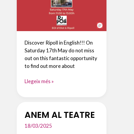
Discover Ripoll in English!!! On
Saturday 17th May do not miss
out on this fantastic opportunity
to find out more about
VISITA
Llegeix més »
GUIADA
EN
ANGLÈS
ANEM AL TEATRE
AL
MONESTIR
18/03/2025
DE