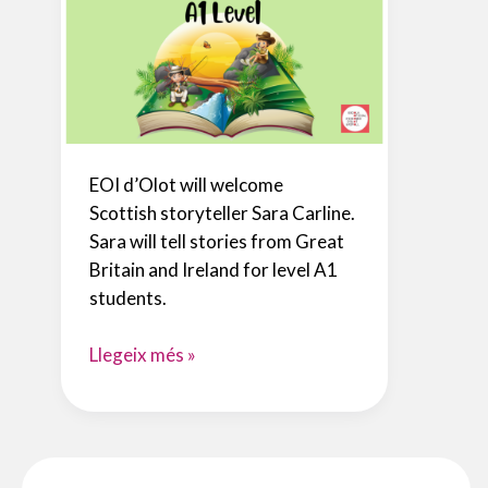
EOI d’Olot will welcome
Scottish storyteller Sara Carline.
Sara will tell stories from Great
Britain and Ireland for level A1
students.
TALES
Llegeix més »
FROM
GREAT
BRITAIN
AND