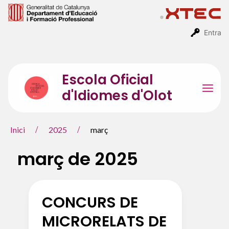
Vés
al
contingut
Entra
Escola Oficial
d'Idiomes d'Olot
Mai
Men
Inici
2025
març
març de 2025
CONCURS DE
MICRORELATS DE