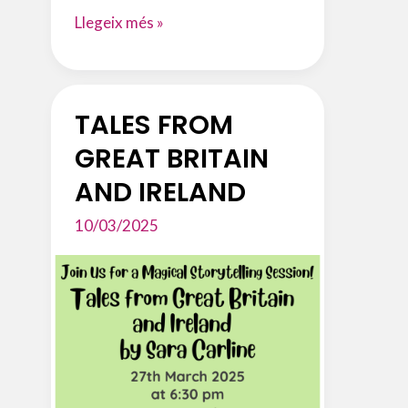
ANEM
Llegeix més »
AL
TEATRE
TALES FROM
GREAT BRITAIN
AND IRELAND
10/03/2025