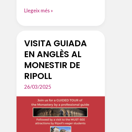
CONCURS
Llegeix més »
DE
MICRORELATS
DE
VISITA GUIADA
ST.
JORDI
EN ANGLÈS AL
MONESTIR DE
RIPOLL
26/03/2025