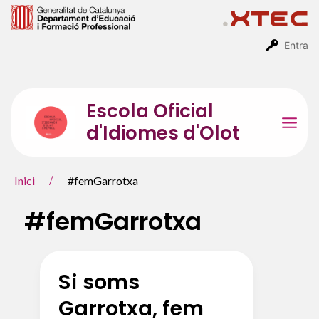
Vés
al
contingut
Entra
Escola Oficial
d'Idiomes d'Olot
Mai
Men
Inici
#femGarrotxa
#femGarrotxa
Si soms
Garrotxa, fem