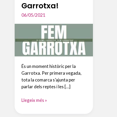
Garrotxa!
06/05/2021
És un moment històric per la
Garrotxa. Per primera vegada,
tota la comarca s’ajunta per
parlar dels reptes i les […]
Si
Llegeix més »
soms
Garrotxa,