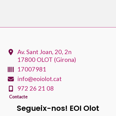
Av. Sant Joan, 20, 2n
17800 OLOT (Girona)
17007981
info@eoiolot.cat
972 26 21 08
Contacte
Segueix-nos! EOI Olot