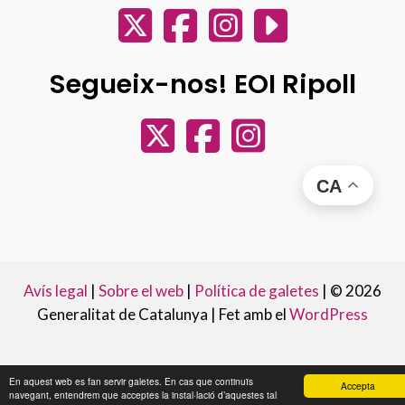
Segueix-nos! EOI Ripoll
CA
Avís legal
|
Sobre el web
|
Política de galetes
|
© 2026
Generalitat de Catalunya |
Fet amb el
WordPress
En aquest web es fan servir galetes. En cas que continuïs
Accepta
navegant, entendrem que acceptes la instal·lació d’aquestes tal