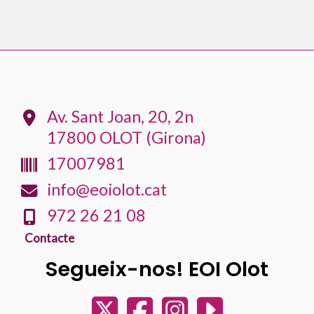
Av. Sant Joan, 20, 2n
17800 OLOT (Girona)
17007981
info@eoiolot.cat
972 26 21 08
Contacte
Segueix-nos! EOI Olot