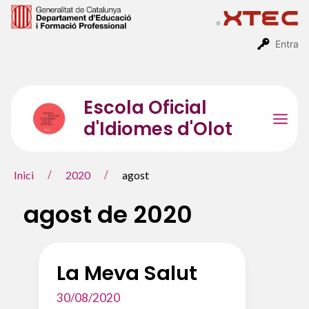
Vés
al
contingut
Entra
Escola Oficial
d'Idiomes d'Olot
Mai
Men
Inici
2020
agost
agost de 2020
La Meva Salut
30/08/2020