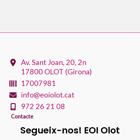
Av. Sant Joan, 20, 2n
17800 OLOT (Girona)
17007981
info@eoiolot.cat
972 26 21 08
Contacte
Segueix-nos! EOI Olot