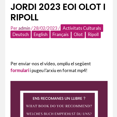
JORDI 2023 EOI OLOT I
RIPOLL
Per
admin
/
28/02/2023
/
Activitats Culturals
Deutsch
English
Français
Olot
Ripoll
Per enviar-nos el vídeo, ompliu el següent
formulari
i pugeu l’arxiu en format mp4!