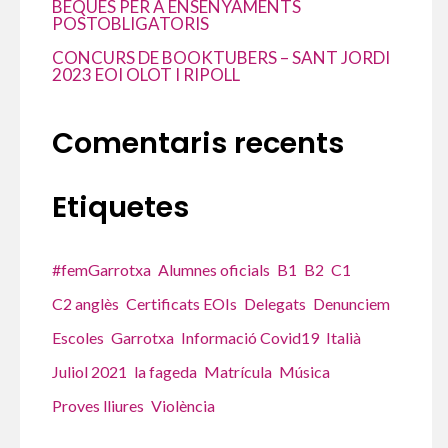
BEQUES PER A ENSENYAMENTS
POSTOBLIGATORIS
CONCURS DE BOOKTUBERS – SANT JORDI
2023 EOI OLOT I RIPOLL
Comentaris recents
Etiquetes
#femGarrotxa
Alumnes oficials
B1
B2
C1
C2 anglès
Certificats EOIs
Delegats
Denunciem
Escoles
Garrotxa
Informació Covid19
Italià
Juliol 2021
la fageda
Matrícula
Música
Proves lliures
Violència